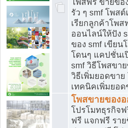
โพสฟรี ขายของใ
รัว ๆ smf โพสต์
เรียกลูกค้าโพส
ออนไลน์ให้ปัง 
ของ smf เขีย
โดนๆ แคปชั่นเป
smf วิธีโพสขา
วิธีเพิ่มยอดขาย
เทคนิคเพิ่มยอ
โพสขายของอ
โปรโมทธุรกิจฟร
ฟรี แจกฟรี รายช