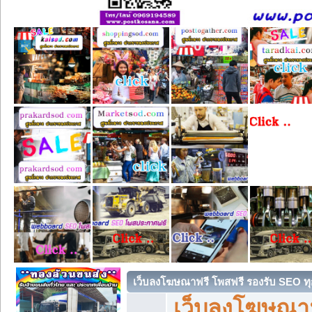
เว็บลงโฆษณาฟรี โพสฟรี รองรับ SEO ทุ
เว็บลงโฆษณา