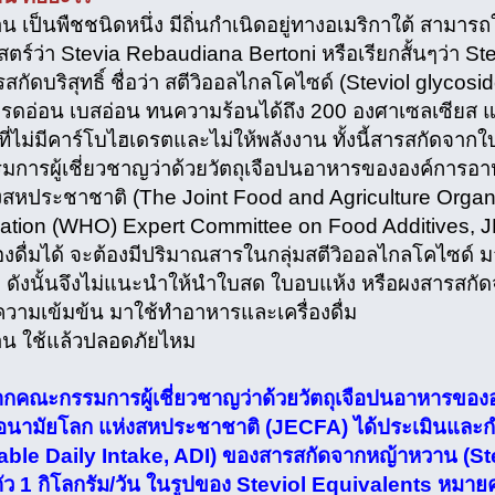
 เป็นพืชชนิดหนึ่ง มีถิ่นกำเนิดอยู่ทางอเมริกาใต้ สามาร
ตร์ว่า Stevia Rebaudiana Bertoni หรือเรียกสั้นๆว่า S
สกัดบริสุทธิ์ ชื่อว่า สตีวิออลไกลโคไซด์ (Steviol glycosi
รดอ่อน เบสอ่อน ทนความร้อนได้ถึง 200 องศาเซลเซียส
ที่ไม่มีคาร์โบไฮเดรตและไม่ให้พลังงาน ทั้งนี้สารสกัดจา
การผู้เชี่ยวชาญว่าด้วยวัตถุเจือปนอาหารขององค์การ
งสหประชาชาติ (The Joint Food and Agriculture Organi
ation (WHO) Expert Committee on Food Additives, 
องดื่มได้ จะต้องมีปริมาณสารในกลุ่มสตีวิออลไกลโคไซด์ ม
ง ดังนั้นจึงไม่แนะนำให้นำใบสด ใบอบแห้ง หรือผงสารสกัด
วามเข้มข้น มาใช้ทำอาหารและเครื่องดื่ม
น ใช้แล้วปลอดภัยไหม
จากคณะกรรมการผู้เชี่ยวชาญว่าด้วยวัตถุเจือปนอาหารข
อนามัยโลก แห่งสหประชาชาติ (JECFA) ได้ประเมินและ
ble Daily Intake, ADI) ของสารสกัดจากหญ้าหวาน (Stevio
ตัว 1 กิโลกรัม/วัน ในรูปของ Steviol Equivalents หมาย