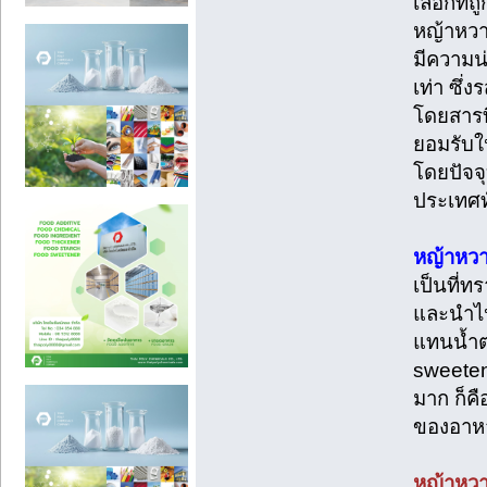
เลือกที่
หญ้าหวาน
มีความน
เท่า ซึ
โดยสารที
ยอมรับใ
โดยปัจจ
ประเทศท
หญ้าหว
เป็นที่ท
และนำไปส
แทนน้ำต
sweetene
มาก ก็ค
ของอาหา
หญ้าหวา