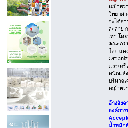
หญ้าหวาน
วิทยาศาส
จะได้สาร
ละลาย ก
เท่า โดย
คณะกรรม
โลก แห่
Organiz
และเครื่
หนักแห้
ปริมาณค
หญ้าหวา
อ้างอิง
องค์การ
Accepta
น้ำหนัก