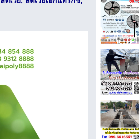
ีเวีย, สตีเวียเอ็กแทรกซ์,