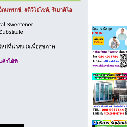
กแทรกซ์, สตีวิโอไซด์, รีเบาดิโอ
ral Sweetener
ubstitute
หม่ที่น่าสนใจเพื่อสุขภาพ
้าได้ที่