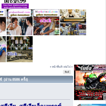
« หน้าที่แล้ว
ต่อไป »
พิมพ์
 (อ่าน 8586 ครั้ง)