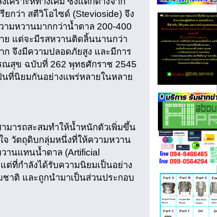
ังเคราะห์ทางเคมี ซึ่งแตกต่างจาก
กว่า สตีวิโอไซด์ (Stevioside) จึง
้ความหวานมากกว่าน้ำตาล 200-400
าย แต่จะมีรสหวานติดลิ้นนานกว่า
่ำมาก จึงมีความปลอดภัยสูง และมีการ
สุข ฉบับที่ 262 พุทธศักราช 2545
ป็นที่นิยมกันอย่างแพร่หลายในหลาย
สามารถสะสมทำให้น้ำหนักตัวเพิ่มขึ้น
 วัตถุดิบกลุ่มหนึ่งที่ให้ความหวาน
วานแทนน้ำตาล (Artificial
ต่ที่กำลังได้รับความนิยมเป็นอย่าง
รมชาติ และถูกนำมาเป็นส่วนประกอบ