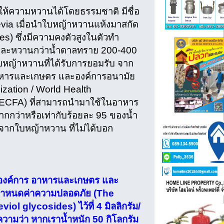
ถให้ความหวานได้โดยธรรมชาติ มีชื่อ
tevia เมื่อนำใบหญ้าหวานแห้งมาสกัด
des) ซึ่งมีความคงตัวสูงในตัวทำ
 และหวานกว่าน้ำตาลทราย 200-400
กใบหญ้าหวานที่ได้รับการยอมรับ จาก
อาหารและเกษตร และองค์การอนามัย
zation / World Health
JECFA) ที่สามารถนำมาใช้ในอาหาร
ากกว่าหรือเท่ากับร้อยละ 95 ของน้ำ
จากใบหญ้าหวาน ที่ไม่ได้บอก
ององค์การ อาหารและเกษตร และ
กำหนดค่าความปลอดภัย (The
l glycosides) ไว้ที่ 4 มิลลิกรัม/
ความว่า หากเราน้ำหนัก 50 กิโลกรัม