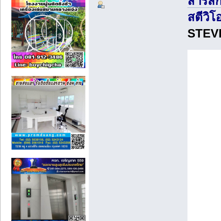
สารสก
สตีวิโ
STEV