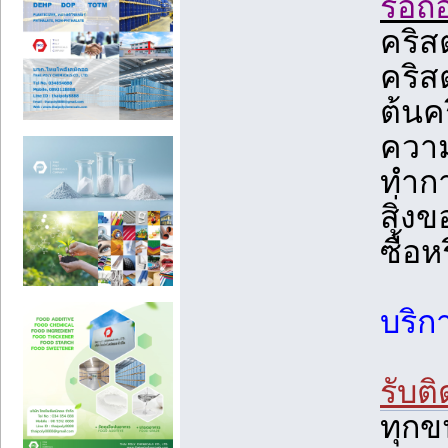
รื้อ
คริส
คริส
ต้นคร
ความ
ทำกา
สิ่งข
ซื้อห
บริก
รับติ
ทุกข