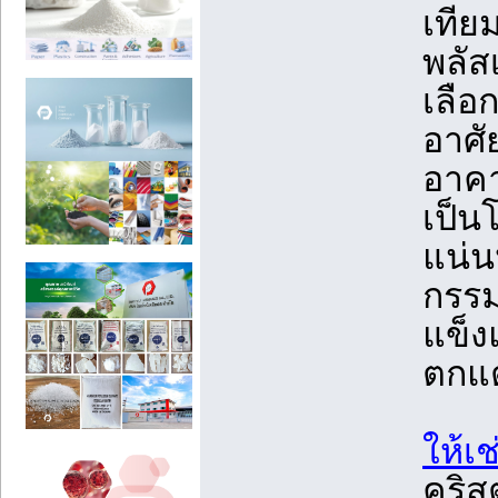
เทีย
พลัส
เลือก
อาศั
อาคา
เป็น
แน่น
กรรม
แข็
ตกแต
ให้เ
คริส