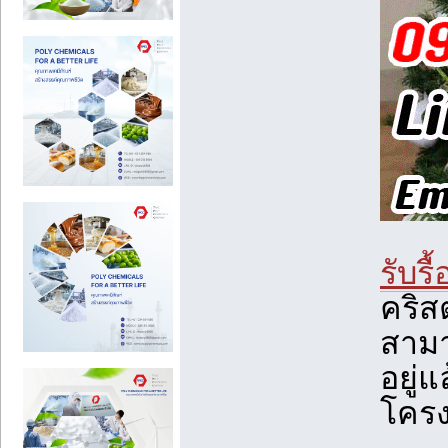
รับร
คริส
สามา
อยู่แ
โครง