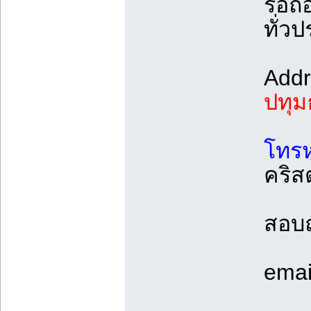
รื้อ
ทั่ว
Add
ปทุม
โทรห
คริส
สอบ
emai