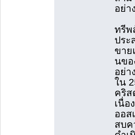
อย่าง
ทรีพล
ประส
ขายแ
นของ
อย่
ใน 2
คริส
เนื่
ออสเ
สบคว