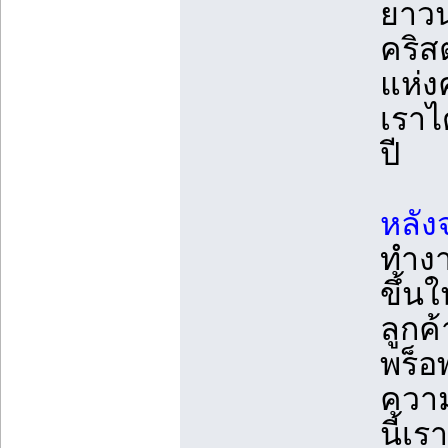
ยาวน
คริส
แห่ง
เราไ
ปี
หลังจ
ทำงา
ขึ้น
ลูกค
พร็
ความ
นี้เ