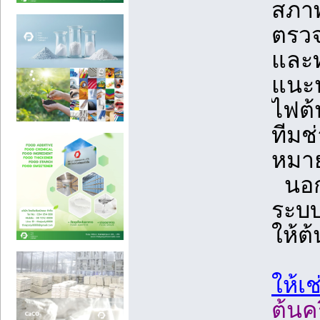
สภาพ
ตรวจ
และ
แนะน
ไฟต้
ทีมช
หมาย
นอกจ
ระบบ
ให้ต้
ให้เ
ต้นค