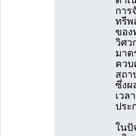
ดำเน
การจั
ทรีพ
ของท
วิศว
มาตร
ควบค
สถาปน
ซึ่ง
เวลา
ประก
ในปั