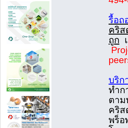
494
รื้อ
คริส
ถูก
เร
Proj
peer
บริก
ทำกา
ตาม
คริส
พร็อ