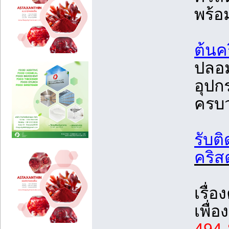
พร้
ต้นค
ปลอม
อุปก
ครบ
รับติ
คริส
เรื่
เพื่อ