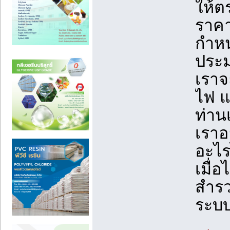
ให้
ราคา
กำหน
ประม
เราจ
ไฟ แ
ท่าน
เราอ
อะไร
เมื่
สำรว
ระบบ