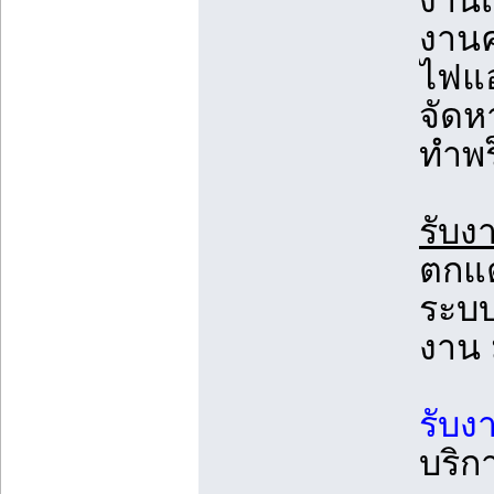
งานเ
งานค
ไฟแอ
จัดห
ทำพ
รับง
ตกแต
ระบบ
งาน 
รับง
บริก