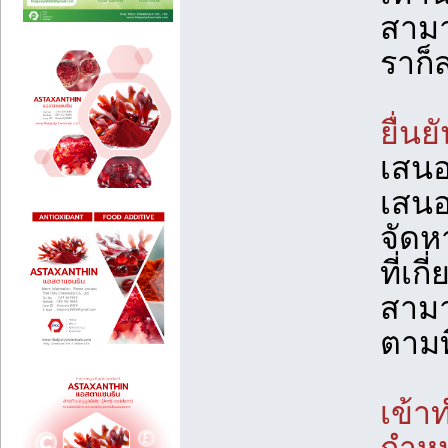
สามา
ราก็
ยื่นย
เสน
เสนอ
จัดห
ที่เก
สามา
ตามท
เข้า