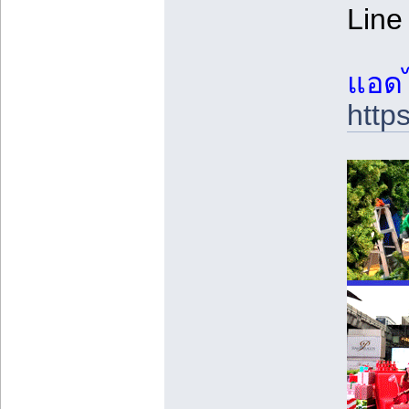
Line
แอดไล
http