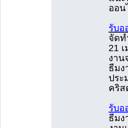
ออนไ
รับอ
จัดท
21 เ
งาน
ธีมง
ประม
คริส
รับอ
ธีมง