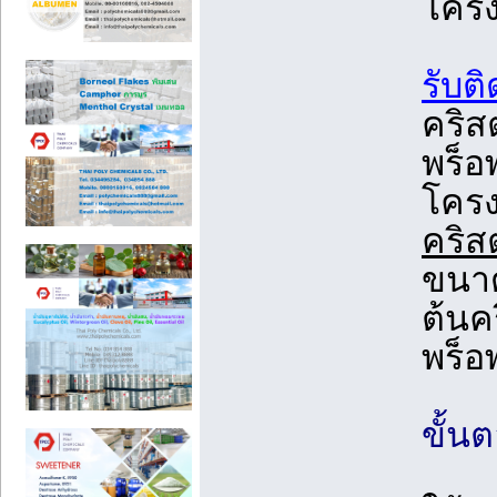
โครง
รับต
คริส
พร็อ
โครง
คริส
ขนาด
ต้นค
พร็อ
ขั้น