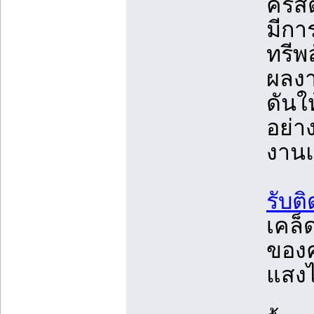
คริส
มีกา
ทรีพล
ผลงา
ดันใ
อย่า
งานแ
รับต
เคล็
ของค
แสงไ