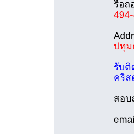
รื้อ
494
Addr
ปทุม
รับต
คริส
สอบ
emai