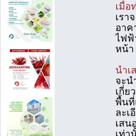
เมื่
เราจะ
อาค
ไฟฟ้
หน้า
นำเ
จะนำ
เกี่ย
พื้น
ละเอ
เสนอ
เท่า