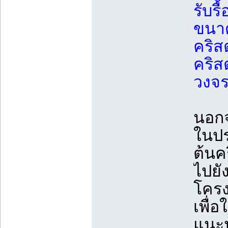
รับรื
ขนาด
คริส
คริส
วงจ
นอกจ
ในปร
ต้นค
ไปยั
โครง
เพื่
แนะน