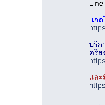
Line
แอดไ
http
บริก
คริส
https
และมี
http