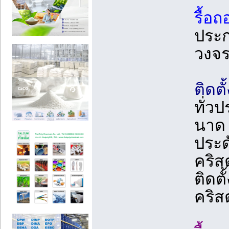
รื้อ
ประก
วงจ
ติดต
ทั่ว
นาด 
ประด
คริส
ติดต
คริ