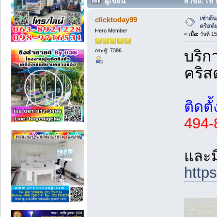
ผู้เขียน
หัวข้อ: เช
57752 ครั้ง)
เช่าต้
clicktoday99
คริสต
Hero Member
«
เมื่อ:
วันที่ 1
กระทู้: 7396
บริก
คริส
ติดตั
494-
และมี
https