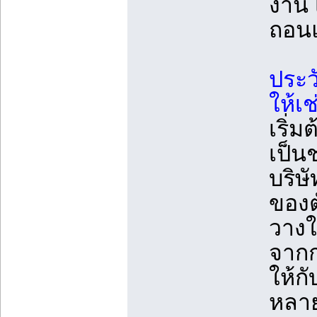
งาน เ
ถอนแ
ประว
ให้เ
เริ่ม
เป็นช
บริษั
ของต
วางใ
จากก
ให้ก
หลาย