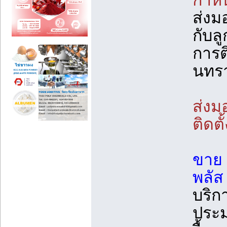
กำห
ส่งม
กับลู
การต
นทรา
ส่งม
ติดตั
ขาย เ
พลัส 
บริก
ประม