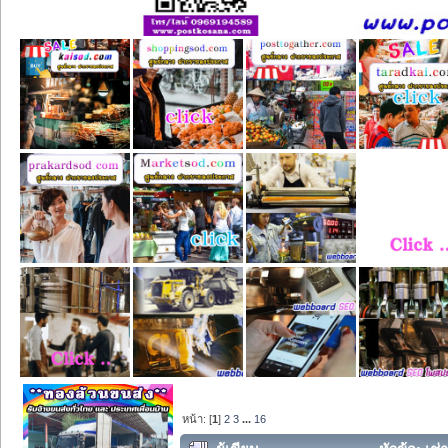
หน้า: [
1
]
2
3
...
16