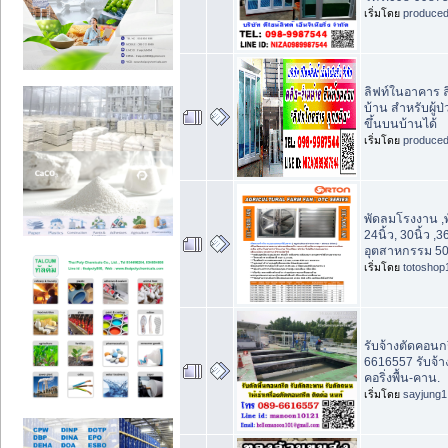
เริ่มโดย
produce
ลิฟท์ในอาคาร ล
บ้าน สำหรับผู้ป
ขึ้นบนบ้านได้
เริ่มโดย
produce
พัดลมโรงงาน ,พ
24นิ้ว, 30นิ้ว ,3
อุตสาหกรรม 50น
เริ่มโดย
totoshop
รับจ้างตัดคอนก
6616557 รับจ้
คอริ่งพื้น-คาน.
เริ่มโดย
sayjung1