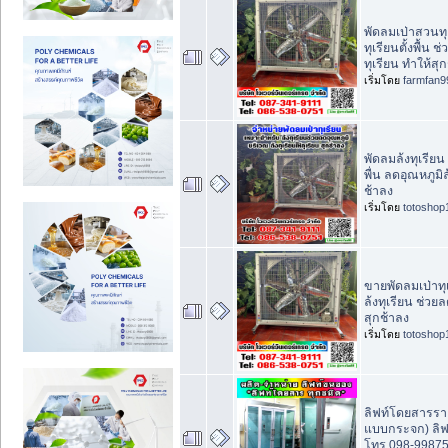
พัดลมเป่าสวนทุ
ทุเรียนตั้งพื้น 
ทุเรียน ทำให้สุก
เริ่มโดย
farmfan9
พัดลมล้งทุเรียน 
พื่น ลดอุณหภูมิล
ช้าลง
เริ่มโดย
totoshop
ขายพัดลมเป่าทุ
ล้งทุเรียน ช่วยล
สุกช้าลง
เริ่มโดย
totoshop
ลิฟท์โดยสารรา
แบบกระจก) ลิฟ
โทร.098-99875