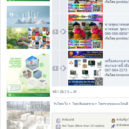
เริ่มโดย
goodday
ขายชุดมาสคอต, 
มาสคอต. ชุดมา
086-568-8856*
เริ่มโดย
goodday
เครื่องสแกนลายนิ
สแกนลายนิ้วมือ
087-984-2273
เริ่มโดย
bestpost
หน้า: [
1
]
2
3
...
26
รับโพสเว็บ
»
โพสเพิ่มยอดขาย
»
โพสขายของแบบไหนดี
หัวข้อปกติ
หัวข้อที่ถู
หัวข้อติดห
Hot Topic (More than 15 replies)