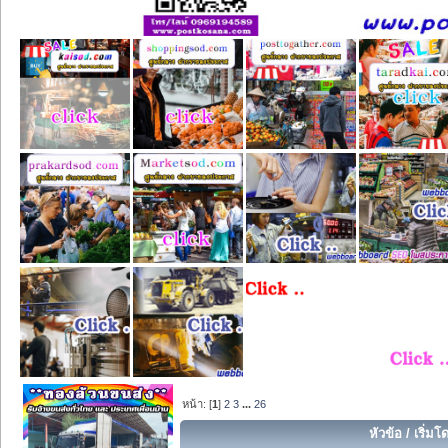
หน้า: [
1
]
2
3
...
26
หัวข้อ
/
เริ่มโ