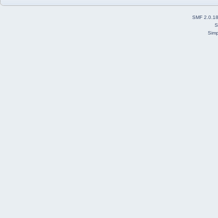
SMF 2.0.1
S
Simp