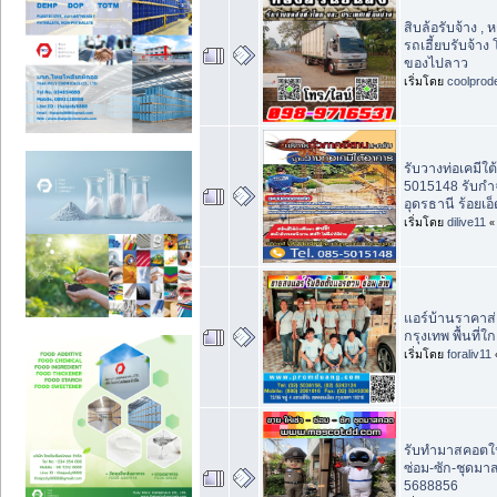
สิบล้อรับจ้าง ,
รถเฮี้ยบรับจ้าง
ของไปลาว
เริ่มโดย
coolprod
รับวางท่อเคมีใ
5015148 รับก
อุดรธานี ร้อยเ
เริ่มโดย
dilive11
แอร์บ้านราคาส่
กรุงเทพ พื้นที่ใก
เริ่มโดย
foraliv11
รับทำมาสคอตในก
ซ่อม-ซัก-ชุดมา
5688856