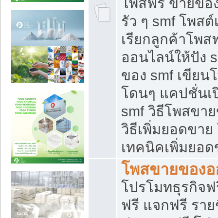
โพสฟรี ขายของใ
รัว ๆ smf โพสต์
เรียกลูกค้าโพส
ออนไลน์ให้ปัง 
ของ smf เขีย
โดนๆ แคปชั่นเป
smf วิธีโพสขา
วิธีเพิ่มยอดขาย
เทคนิคเพิ่มยอ
โพสขายของอ
โปรโมทธุรกิจฟร
ฟรี แจกฟรี รายช