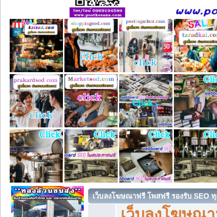
เว็บลงโฆษณาฟรี โพสฟรี รองรับ SEO ทุ
เว็บลงโฆษณา