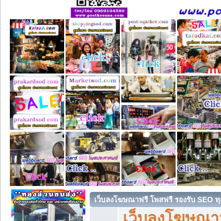
เว็บลงโฆษณาฟรี โพสฟรี รองรับ SEO ทุ
เว็บลงโฆษณา