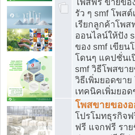
โพสฟรี ขายของใ
รัว ๆ smf โพสต์
เรียกลูกค้าโพส
ออนไลน์ให้ปัง 
ของ smf เขีย
โดนๆ แคปชั่นเป
smf วิธีโพสขา
วิธีเพิ่มยอดขาย
เทคนิคเพิ่มยอ
โพสขายของอ
โปรโมทธุรกิจฟร
ฟรี แจกฟรี รายช