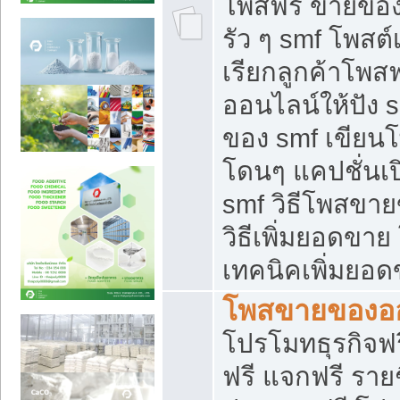
โพสฟรี ขายของใ
รัว ๆ smf โพสต์
เรียกลูกค้าโพส
ออนไลน์ให้ปัง 
ของ smf เขีย
โดนๆ แคปชั่นเป
smf วิธีโพสขา
วิธีเพิ่มยอดขาย
เทคนิคเพิ่มยอ
โพสขายของอ
โปรโมทธุรกิจฟร
ฟรี แจกฟรี รายช