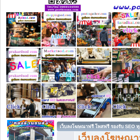
เว็บลงโฆษณาฟรี โพสฟรี รองรับ SEO ทุ
เว็บลงโฆษณา