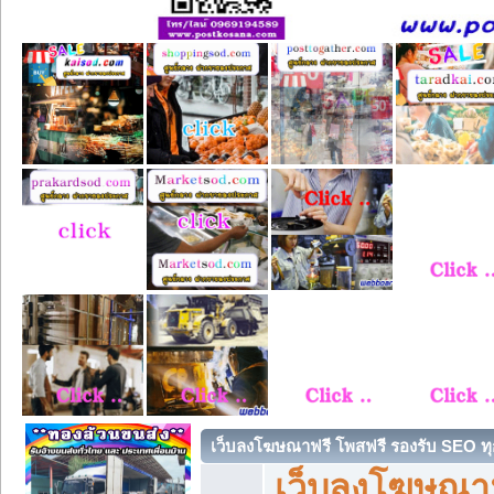
เว็บลงโฆษณาฟรี โพสฟรี รองรับ SEO ทุ
เว็บลงโฆษณา