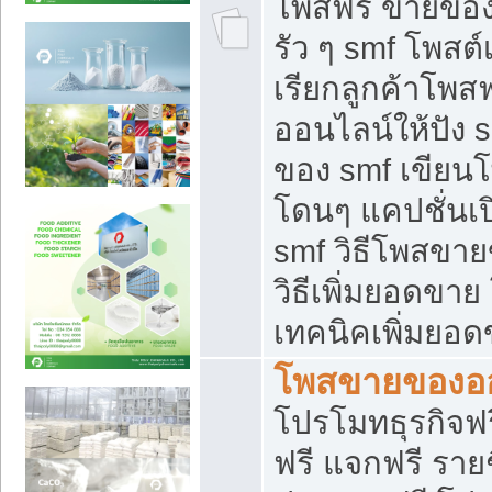
โพสฟรี ขายของใ
รัว ๆ smf โพสต์
เรียกลูกค้าโพส
ออนไลน์ให้ปัง 
ของ smf เขีย
โดนๆ แคปชั่นเป
smf วิธีโพสขา
วิธีเพิ่มยอดขาย
เทคนิคเพิ่มยอ
โพสขายของอ
โปรโมทธุรกิจฟร
ฟรี แจกฟรี รายช