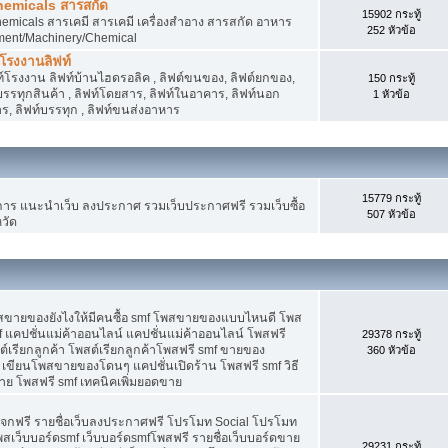
hemicals สารสกัด
15902 กระทู้
micals สารเคมี สารเคมี เครื่องสำอาง สารสกัด อาหาร
252 หัวข้อ
ment/Machinery/Chemical
 โรงงานลิฟท์
 ลิฟท์โรงงาน ลิฟท์บ้านไฮดรอลิค , ลิฟต์ขนของ, ลิฟต์ยกของ,
150 กระทู้
ต์บรรทุกสินค้า , ลิฟท์โดยสาร, ลิฟท์ในอาคาร, ลิฟท์นอก
1 หัวข้อ
, ลิฟท์บรรทุก , ลิฟท์ขนส่งอาหาร
15779 กระทู้
 แนะนำเว็บ ลงประกาศ รวมเว็บประกาศฟรี รวมเว็บซื้อ
507 หัวข้อ
วัด
พสขายของยังไงให้มีคนซื้อ smf โพสขายของแบบไหนดี โพส
 แคปชั่นแม่ค้าออนไลน์ แคปชั่นแม่ค้าออนไลน์ โพสฟรี
29378 กระทู้
ต์เรียกลูกค้า โพสต์เรียกลูกค้าโพสฟรี smf ขายของ
360 หัวข้อ
 เขียนโพสขายของโดนๆ แคปชั่นเปิดร้าน โพสฟรี smf วิธี
าย โพสฟรี smf เทคนิคเพิ่มยอดขาย
แจกฟรี รายชื่อเว็บลงประกาศฟรี โปรโมท Social โปรโมท
พสเว็บบอร์ดsmf เว็บบอร์ดsmfโพสฟรี รายชื่อเว็บบอร์ดขาย
29231 กระทู้