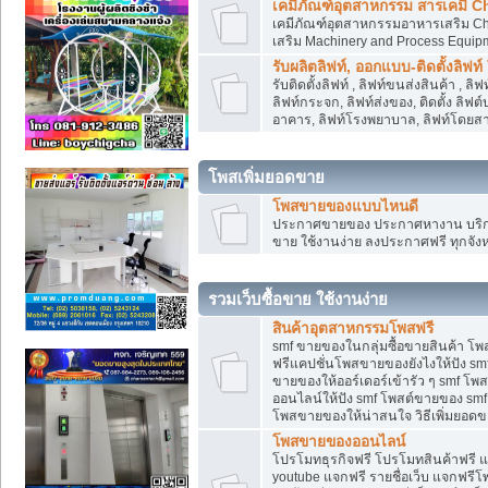
เคมีภัณฑ์อุตสาหกรรม สารเคมี C
เคมีภัณฑ์อุตสาหกรรมอาหารเสริม Che
เสริม Machinery and Process Equip
รับผลิตลิฟท์, ออกแบบ-ติดตั้งลิฟท์
รับติดตั้งลิฟท์ , ลิฟท์ขนส่งสินค้า ,
ลิฟท์กระจก, ลิฟท์ส่งของ, ติดตั้ง ลิฟ
อาคาร, ลิฟท์โรงพยาบาล, ลิฟท์โดยสาร
โพสเพิ่มยอดขาย
โพสขายของแบบไหนดี
ประกาศขายของ ประกาศหางาน บริการ
ขาย ใช้งานง่าย ลงประกาศฟรี ทุกจังห
รวมเว็บซื้อขาย ใช้งานง่าย
สินค้าอุตสาหกรรมโพสฟรี
smf ขายของในกลุ่มซื้อขายสินค้า โ
ฟรีแคปชั่นโพสขายของยังไงให้ปัง smf
ขายของให้ออร์เดอร์เข้ารัว ๆ smf โพส
ออนไลน์ให้ปัง smf โพสต์ขายของ smf
โพสขายของให้น่าสนใจ วิธีเพิ่มยอดข
โพสขายของออนไลน์
โปรโมทธุรกิจฟรี โปรโมทสินค้าฟรี 
youtube แจกฟรี รายชื่อเว็บ แจกฟรีโ