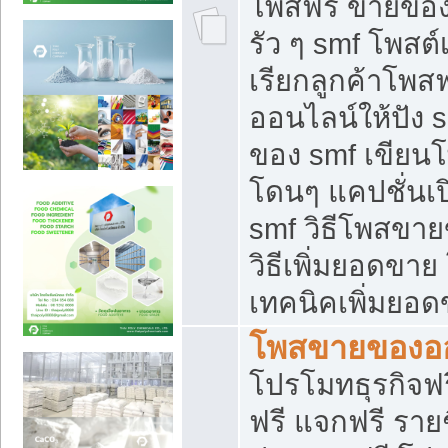
โพสฟรี ขายของใ
รัว ๆ smf โพสต์
เรียกลูกค้าโพส
ออนไลน์ให้ปัง 
ของ smf เขีย
โดนๆ แคปชั่นเป
smf วิธีโพสขา
วิธีเพิ่มยอดขาย
เทคนิคเพิ่มยอ
โพสขายของอ
โปรโมทธุรกิจฟร
ฟรี แจกฟรี รายช