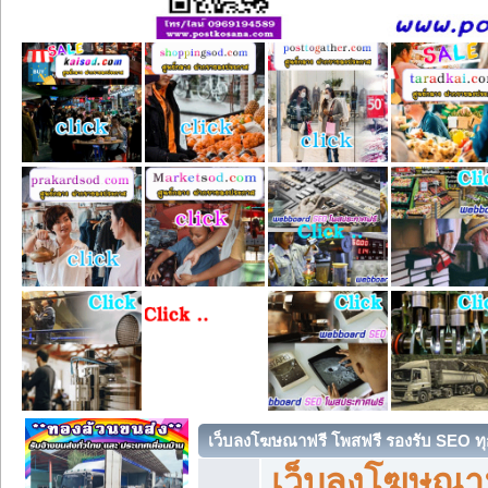
เว็บลงโฆษณาฟรี โพสฟรี รองรับ SEO ทุ
เว็บลงโฆษณา