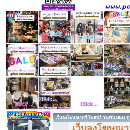
เว็บลงโฆษณาฟรี โพสฟรี รองรับ SEO ทุ
เว็บลงโฆษณา