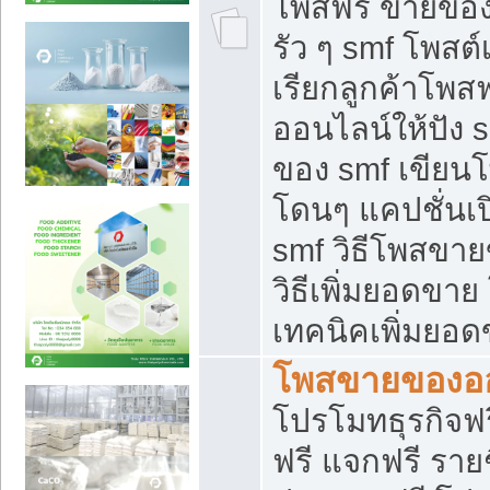
โพสฟรี ขายของใ
รัว ๆ smf โพสต์
เรียกลูกค้าโพส
ออนไลน์ให้ปัง 
ของ smf เขีย
โดนๆ แคปชั่นเป
smf วิธีโพสขา
วิธีเพิ่มยอดขาย
เทคนิคเพิ่มยอ
โพสขายของอ
โปรโมทธุรกิจฟร
ฟรี แจกฟรี รายช