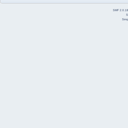
SMF 2.0.1
S
Simp