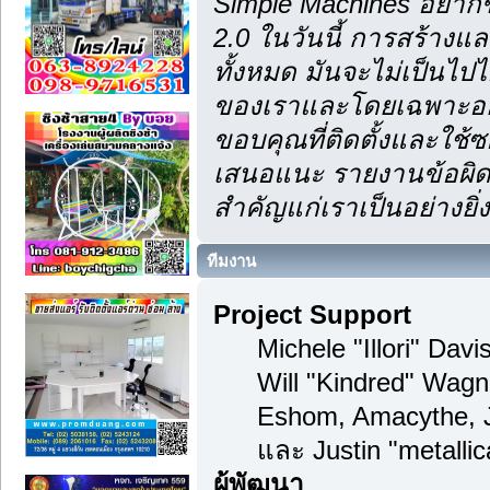
Simple Machines อยากข
2.0 ในวันนี้ การสร้าง
ทั้งหมด มันจะไม่เป็นไปไ
ของเราและโดยเฉพาะอย่า
ขอบคุณที่ติดตั้งและใช้ซ
เสนอแนะ รายงานข้อผิดพ
สำคัญแก่เราเป็นอย่างยิ่ง
ทีมงาน
Project Support
Michele "Illori" Dav
Will "Kindred" Wagn
Eshom, Amacythe, 
และ Justin "metalli
ผู้พัฒนา