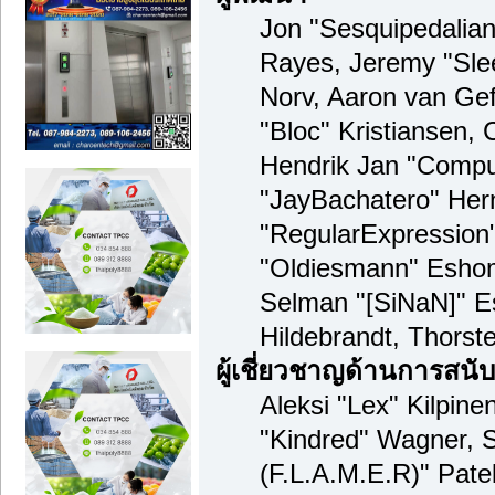
Jon "Sesquipedalian"
Rayes, Jeremy "Sle
Norv, Aaron van Gef
"Bloc" Kristiansen,
Hendrik Jan "Compua
"JayBachatero" Her
"RegularExpression
"Oldiesmann" Eshom,
Selman "[SiNaN]" Es
Hildebrandt, Thorst
ผู้เชี่ยวชาญด้านการสนั
Aleksi "Lex" Kilpine
"Kindred" Wagner, S
(F.L.A.M.E.R)" Patel