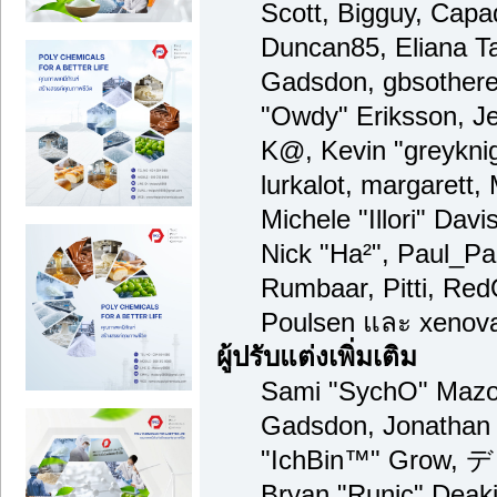
Scott, Bigguy, Capa
Duncan85, Eliana Ta
Gadsdon, gbsothere
"Owdy" Eriksson, Je
K@, Kevin "greyknigh
lurkalot, margarett,
Michele "Illori" Davi
Nick "Ha²", Paul_Pa
Rumbaar, Pitti, Re
Poulsen และ xenov
ผู้ปรับแต่งเพิ่มเติม
Sami "SychO" Mazou
Gadsdon, Jonathan 
"IchBin™" Grow, デ
Bryan "Runic" Deaki