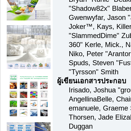
"Shadow82x" Blaber,
Gwenwyfar, Jason "
Joker™, Kays, Kille
"SlammedDime" Zub
360" Kerle, Mick., 
Niko, Peter "Arantor
Spuds, Steven "Fus
"Tyrsson" Smith
ผู้เขียนเอกสารประกอบ
Irisado, Joshua "gr
AngellinaBelle, Chain
emanuele, Graeme 
Thorsen, Jade Eliza
Duggan