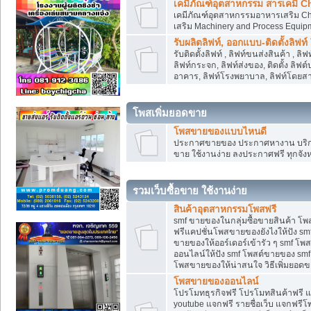
เคมีภัณฑ์อุตสาหกรรม สารเคมี C
เคมีภัณฑ์อุตสาหกรรมอาหารเสริม Che
เสริม Machinery and Process Equip
รับผลิตลิฟท์, ออกแบบ-ติดตั้งลิฟท์
รับติดตั้งลิฟท์ , ลิฟท์ขนส่งสินค้า ,
ลิฟท์กระจก, ลิฟท์ส่งของ, ติดตั้ง ลิฟ
อาคาร, ลิฟท์โรงพยาบาล, ลิฟท์โดยสาร
โพสเพิ่มยอดขาย
โพสขายของแบบไหนดี
ประกาศขายของ ประกาศหางาน บริการ
ขาย ใช้งานง่าย ลงประกาศฟรี ทุกจังห
รวมเว็บซื้อขาย ใช้งานง่าย
สินค้าอุตสาหกรรมโพสฟรี
smf ขายของในกลุ่มซื้อขายสินค้า โ
ฟรีแคปชั่นโพสขายของยังไงให้ปัง smf
ขายของให้ออร์เดอร์เข้ารัว ๆ smf โพส
ออนไลน์ให้ปัง smf โพสต์ขายของ smf
โพสขายของให้น่าสนใจ วิธีเพิ่มยอดข
โพสขายของออนไลน์
โปรโมทธุรกิจฟรี โปรโมทสินค้าฟรี 
youtube แจกฟรี รายชื่อเว็บ แจกฟรีโ