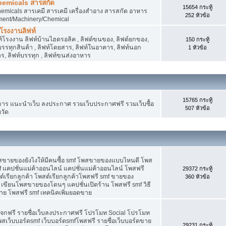
hemicals สารสกัด
15654 กระทู้
micals สารเคมี สารเคมี เครื่องสำอาง สารสกัด อาหาร
252 หัวข้อ
ment/Machinery/Chemical
 โรงงานลิฟท์
 ลิฟท์โรงงาน ลิฟท์บ้านไฮดรอลิค , ลิฟต์ขนของ, ลิฟต์ยกของ,
150 กระทู้
ต์บรรทุกสินค้า , ลิฟท์โดยสาร, ลิฟท์ในอาคาร, ลิฟท์นอก
1 หัวข้อ
, ลิฟท์บรรทุก , ลิฟท์ขนส่งอาหาร
15765 กระทู้
 แนะนำเว็บ ลงประกาศ รวมเว็บประกาศฟรี รวมเว็บซื้อ
507 หัวข้อ
วัด
พสขายของยังไงให้มีคนซื้อ smf โพสขายของแบบไหนดี โพส
 แคปชั่นแม่ค้าออนไลน์ แคปชั่นแม่ค้าออนไลน์ โพสฟรี
29372 กระทู้
ต์เรียกลูกค้า โพสต์เรียกลูกค้าโพสฟรี smf ขายของ
360 หัวข้อ
 เขียนโพสขายของโดนๆ แคปชั่นเปิดร้าน โพสฟรี smf วิธี
าย โพสฟรี smf เทคนิคเพิ่มยอดขาย
แจกฟรี รายชื่อเว็บลงประกาศฟรี โปรโมท Social โปรโมท
พสเว็บบอร์ดsmf เว็บบอร์ดsmfโพสฟรี รายชื่อเว็บบอร์ดขาย
29231 กระทู้