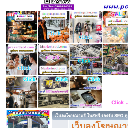
เว็บลงโฆษณาฟรี โพสฟรี รองรับ SEO ทุ
เว็บลงโฆษณา