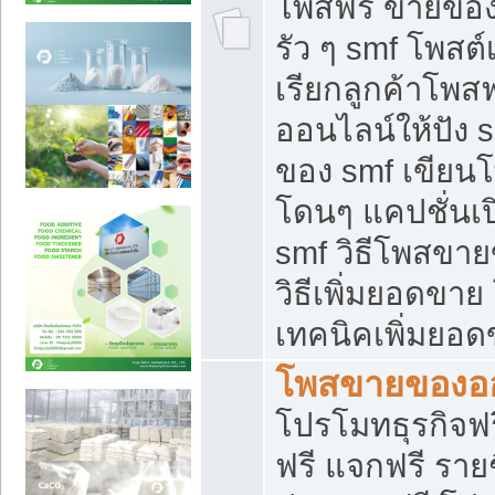
โพสฟรี ขายของใ
รัว ๆ smf โพสต์
เรียกลูกค้าโพส
ออนไลน์ให้ปัง 
ของ smf เขีย
โดนๆ แคปชั่นเป
smf วิธีโพสขา
วิธีเพิ่มยอดขาย
เทคนิคเพิ่มยอ
โพสขายของอ
โปรโมทธุรกิจฟร
ฟรี แจกฟรี รายช