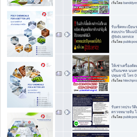
เริ่มโดย
banddye
รับเช็คทะเบียน
สอบประวัติแม่บ้า
@bds.service
เริ่มโดย
publicpo
ให้เช่าเครื่อง
ปริมณฑล นนทบ
ปทุมธานี โทร 
เริ่มโดย
hitechpr
รับตรวจประวัติ
ตรวจหมายจับ ไ
เริ่มโดย
publicpo