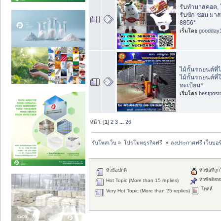
รับทำมาสคอต, ใ
รับซัก-ซ่อม มา
8856*
เริ่มโดย
goodday
ไม้กั้นรถยนต์ที
ไม้กั้นรถยนต์ที่
ทะเบียน*
เริ่มโดย
bestpost
หน้า: [
1
]
2
3
...
26
รับโพสเว็บ
»
โปรโมทธุรกิจฟรี 
»
ลงประกาศฟรี เว็บบอร
หัวข้อปกติ
หัวข้อที่ถู
หัวข้อติดห
Hot Topic (More than 15 replies)
โพลล์
Very Hot Topic (More than 25 replies)