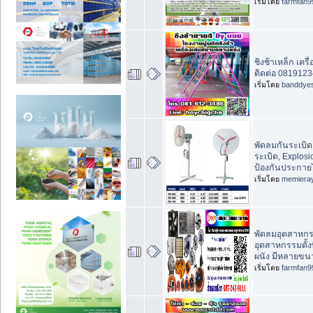
เริ่มโดย
farmfan9
ชิงช้าเหล็ก เคร
ติดต่อ 0819123
เริ่มโดย
banddye
พัดลมกันระเบิด
ระเบิด, Explos
ป้องกันประกา
เริ่มโดย
memiera
พัดลมอุตสาหกร
อุตสาหกรรมตั้ง
ผนัง มีหลายขนา
เริ่มโดย
farmfan9