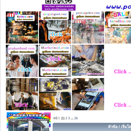
หน้า: [
1
]
2
3
...
26
หัวข้อ
/
เริ่มโ