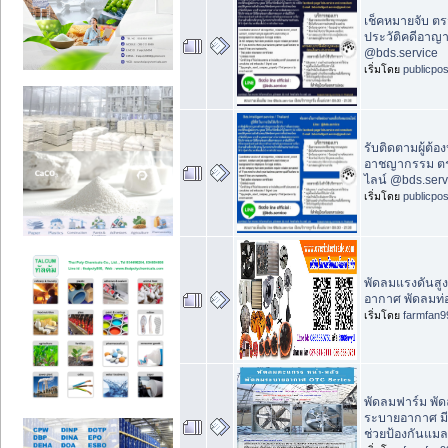
เช็คหมายจับ ต
ประวัติคดีอาญา
@bds.service
เริ่มโดย
publicpo
รับติดตามผู้ต้อ
อาชญากรรม ตรว
ไลน์ @bds.serv
เริ่มโดย
publicpo
พัดลมแรงดันสูง
อากาศ พัดลมท่อ
เริ่มโดย
farmfan9
พัดลมฟาร์ม พั
ระบายอากาศ มี
ช่วยป้องกันแมล