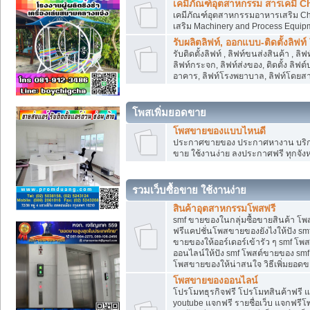
เคมีภัณฑ์อุตสาหกรรม สารเคมี C
เคมีภัณฑ์อุตสาหกรรมอาหารเสริม Che
เสริม Machinery and Process Equip
รับผลิตลิฟท์, ออกแบบ-ติดตั้งลิฟท์
รับติดตั้งลิฟท์ , ลิฟท์ขนส่งสินค้า ,
ลิฟท์กระจก, ลิฟท์ส่งของ, ติดตั้ง ลิฟ
อาคาร, ลิฟท์โรงพยาบาล, ลิฟท์โดยสาร
โพสเพิ่มยอดขาย
โพสขายของแบบไหนดี
ประกาศขายของ ประกาศหางาน บริการ
ขาย ใช้งานง่าย ลงประกาศฟรี ทุกจังห
รวมเว็บซื้อขาย ใช้งานง่าย
สินค้าอุตสาหกรรมโพสฟรี
smf ขายของในกลุ่มซื้อขายสินค้า โ
ฟรีแคปชั่นโพสขายของยังไงให้ปัง smf
ขายของให้ออร์เดอร์เข้ารัว ๆ smf โพส
ออนไลน์ให้ปัง smf โพสต์ขายของ smf
โพสขายของให้น่าสนใจ วิธีเพิ่มยอดข
โพสขายของออนไลน์
โปรโมทธุรกิจฟรี โปรโมทสินค้าฟรี 
youtube แจกฟรี รายชื่อเว็บ แจกฟรีโ