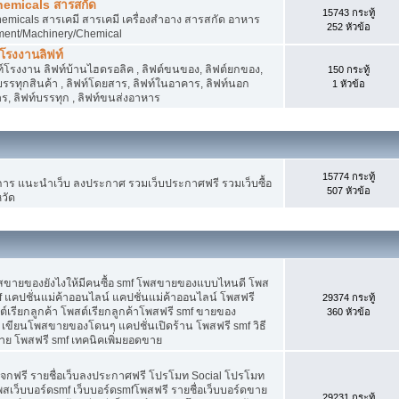
hemicals สารสกัด
15743 กระทู้
micals สารเคมี สารเคมี เครื่องสำอาง สารสกัด อาหาร
252 หัวข้อ
ment/Machinery/Chemical
 โรงงานลิฟท์
 ลิฟท์โรงงาน ลิฟท์บ้านไฮดรอลิค , ลิฟต์ขนของ, ลิฟต์ยกของ,
150 กระทู้
ต์บรรทุกสินค้า , ลิฟท์โดยสาร, ลิฟท์ในอาคาร, ลิฟท์นอก
1 หัวข้อ
, ลิฟท์บรรทุก , ลิฟท์ขนส่งอาหาร
15774 กระทู้
 แนะนำเว็บ ลงประกาศ รวมเว็บประกาศฟรี รวมเว็บซื้อ
507 หัวข้อ
วัด
พสขายของยังไงให้มีคนซื้อ smf โพสขายของแบบไหนดี โพส
 แคปชั่นแม่ค้าออนไลน์ แคปชั่นแม่ค้าออนไลน์ โพสฟรี
29374 กระทู้
ต์เรียกลูกค้า โพสต์เรียกลูกค้าโพสฟรี smf ขายของ
360 หัวข้อ
 เขียนโพสขายของโดนๆ แคปชั่นเปิดร้าน โพสฟรี smf วิธี
าย โพสฟรี smf เทคนิคเพิ่มยอดขาย
แจกฟรี รายชื่อเว็บลงประกาศฟรี โปรโมท Social โปรโมท
พสเว็บบอร์ดsmf เว็บบอร์ดsmfโพสฟรี รายชื่อเว็บบอร์ดขาย
29231 กระทู้