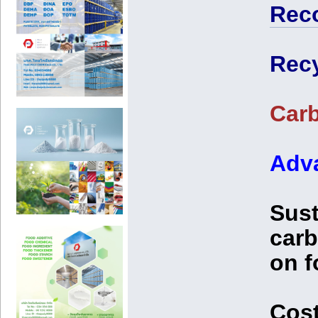
Rec
Recy
Car
Adv
Sust
carb
on f
Cost