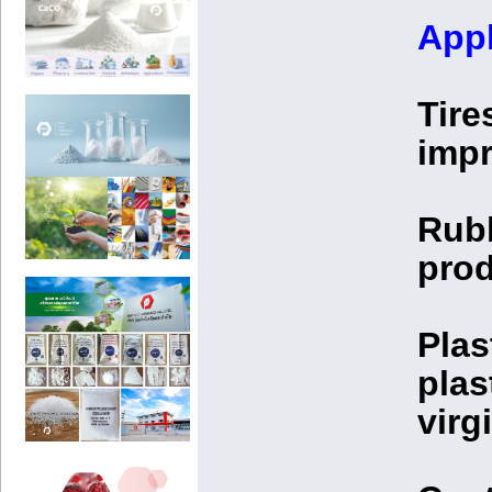
Appl
Tire
impr
Rubb
prod
Plas
plas
virg