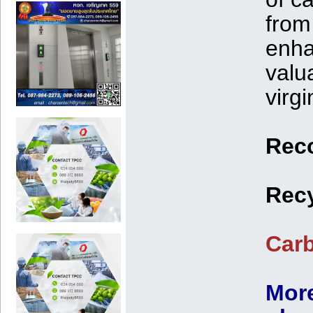
from
enha
valu
virg
Reco
Recy
Car
More