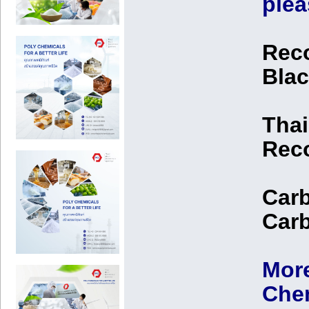
plea
Reco
Blac
Thai
Rec
Carb
Carb
More
Chem