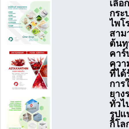
เลือ
กระบ
ไพโร
สามา
ต้นท
คาร์
ความ
ที่ไ
การใ
ยางร
ทั่ว
รูปแ
กิโล