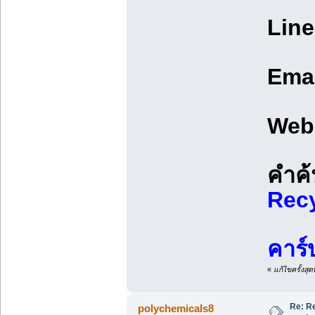
Line
Emai
Web
คำค้
Recy
คาร์
«
แก้ไขครั้งสุ
Re: R
polychemicals8