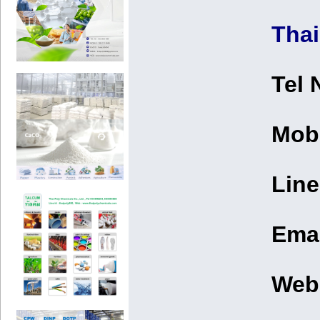
Thai
Tel 
Mob
Line
Emai
Web