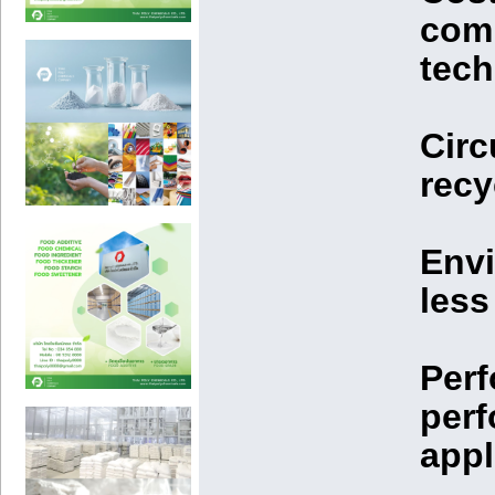
comp
tech
Circ
recy
Envi
less
Perf
perf
appl