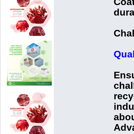
Coat
dura
Chal
Qual
Ensu
chal
recy
indu
abou
Adv