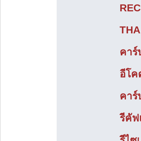
REC
THA
คาร์
อีโค
คาร์
รีคั
รีไซ