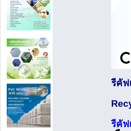
รีคั
Recy
รีคั