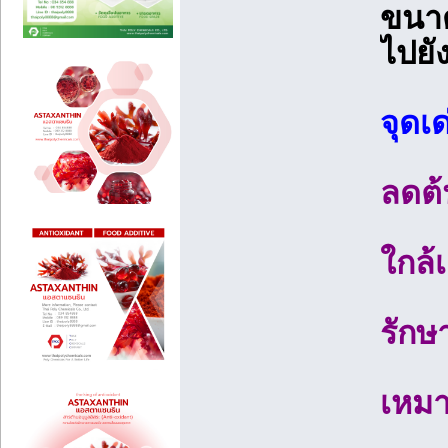
ขนาด
ไปยั
จุดเ
ลดต้
ใกล้
รักษ
เหมา