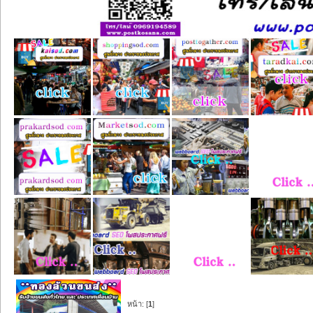
หน้า: [
1
]