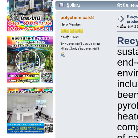
ผู้เขียน
หัวข้อ: Re
Recyc
polychemicals8
produc
Hero Member
«
เมื่อ:
วันที่ 2
กระทู้: 10249
Rec
โพสประกาศฟรี , ลงประกาศ
sust
ฟรีออนไลน์, เว็บประกาศฟรี
end-o
envi
incl
been
pyro
heat
comp
of ca