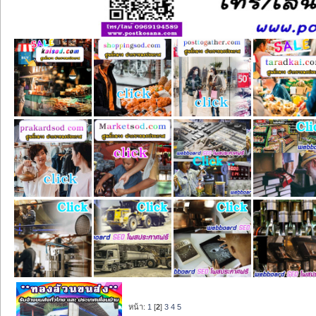
หน้า:
1
[
2
]
3
4
5