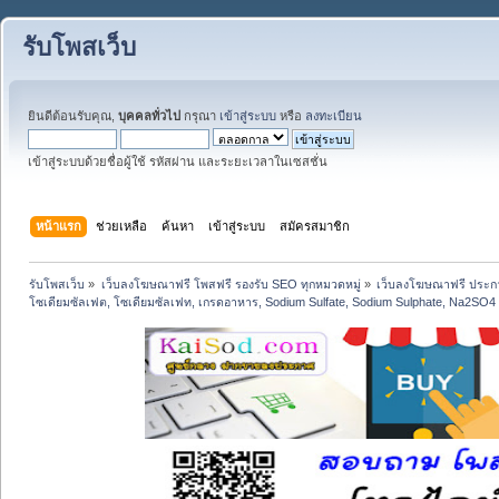
รับโพสเว็บ
ยินดีต้อนรับคุณ,
บุคคลทั่วไป
กรุณา
เข้าสู่ระบบ
หรือ
ลงทะเบียน
เข้าสู่ระบบด้วยชื่อผู้ใช้ รหัสผ่าน และระยะเวลาในเซสชั่น
หน้าแรก
ช่วยเหลือ
ค้นหา
เข้าสู่ระบบ
สมัครสมาชิก
รับโพสเว็บ
»
เว็บลงโฆษณาฟรี โพสฟรี รองรับ SEO ทุกหมวดหมู่
»
เว็บลงโฆษณาฟรี ประกา
โซเดียมซัลเฟต, โซเดียมซัลเฟท, เกรดอาหาร, Sodium Sulfate, Sodium Sulphate, Na2SO4