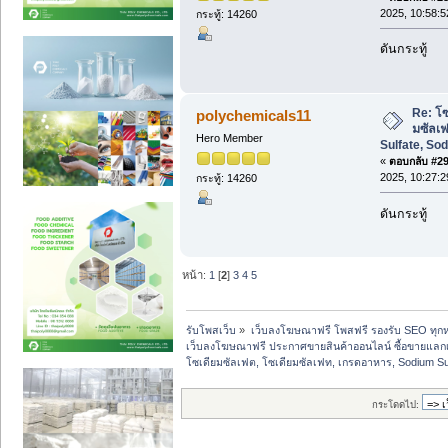
2025, 10:58:5
กระทู้: 14260
ดันกระทู้
Re: โซ
polychemicals11
มซัลเ
Hero Member
Sulfate, So
«
ตอบกลับ #29 
2025, 10:27:2
กระทู้: 14260
ดันกระทู้
หน้า:
1
[
2
]
3
4
5
รับโพสเว็บ
»
เว็บลงโฆษณาฟรี โพสฟรี รองรับ SEO ทุกห
เว็บลงโฆษณาฟรี ประกาศขายสินค้าออนไลน์ ซื้อขายแลกเ
โซเดียมซัลเฟต, โซเดียมซัลเฟท, เกรดอาหาร, Sodium S
กระโดดไป: