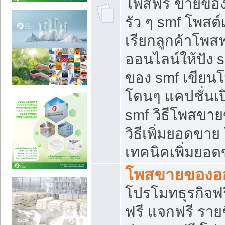
โพสฟรี ขายของใ
รัว ๆ smf โพสต์
เรียกลูกค้าโพส
ออนไลน์ให้ปัง 
ของ smf เขีย
โดนๆ แคปชั่นเป
smf วิธีโพสขา
วิธีเพิ่มยอดขาย
เทคนิคเพิ่มยอ
โพสขายของอ
โปรโมทธุรกิจฟร
ฟรี แจกฟรี รายช