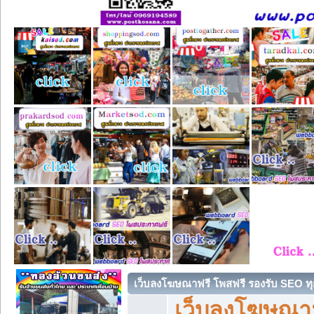
เว็บลงโฆษณาฟรี โพสฟรี รองรับ SEO ทุ
เว็บลงโฆษณา