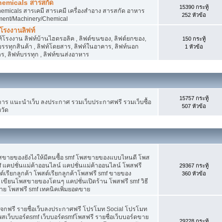
hemicals สารสกัด
15390 กระทู้
micals สารเคมี สารเคมี เครื่องสำอาง สารสกัด อาหาร
252 หัวข้อ
ment/Machinery/Chemical
 โรงงานลิฟท์
 ลิฟท์โรงงาน ลิฟท์บ้านไฮดรอลิค , ลิฟต์ขนของ, ลิฟต์ยกของ,
150 กระทู้
ต์บรรทุกสินค้า , ลิฟท์โดยสาร, ลิฟท์ในอาคาร, ลิฟท์นอก
1 หัวข้อ
, ลิฟท์บรรทุก , ลิฟท์ขนส่งอาหาร
15757 กระทู้
 แนะนำเว็บ ลงประกาศ รวมเว็บประกาศฟรี รวมเว็บซื้อ
507 หัวข้อ
วัด
พสขายของยังไงให้มีคนซื้อ smf โพสขายของแบบไหนดี โพส
 แคปชั่นแม่ค้าออนไลน์ แคปชั่นแม่ค้าออนไลน์ โพสฟรี
29367 กระทู้
ต์เรียกลูกค้า โพสต์เรียกลูกค้าโพสฟรี smf ขายของ
360 หัวข้อ
 เขียนโพสขายของโดนๆ แคปชั่นเปิดร้าน โพสฟรี smf วิธี
าย โพสฟรี smf เทคนิคเพิ่มยอดขาย
แจกฟรี รายชื่อเว็บลงประกาศฟรี โปรโมท Social โปรโมท
พสเว็บบอร์ดsmf เว็บบอร์ดsmfโพสฟรี รายชื่อเว็บบอร์ดขาย
29228 กระทู้