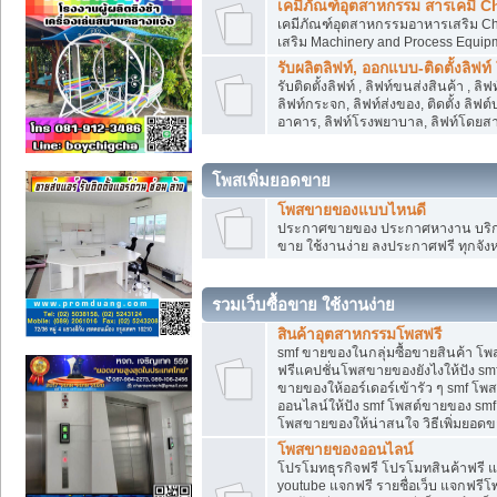
เคมีภัณฑ์อุตสาหกรรม สารเคมี C
เคมีภัณฑ์อุตสาหกรรมอาหารเสริม Che
เสริม Machinery and Process Equip
รับผลิตลิฟท์, ออกแบบ-ติดตั้งลิฟท์
รับติดตั้งลิฟท์ , ลิฟท์ขนส่งสินค้า ,
ลิฟท์กระจก, ลิฟท์ส่งของ, ติดตั้ง ลิฟ
อาคาร, ลิฟท์โรงพยาบาล, ลิฟท์โดยสาร
โพสเพิ่มยอดขาย
โพสขายของแบบไหนดี
ประกาศขายของ ประกาศหางาน บริการ
ขาย ใช้งานง่าย ลงประกาศฟรี ทุกจังห
รวมเว็บซื้อขาย ใช้งานง่าย
สินค้าอุตสาหกรรมโพสฟรี
smf ขายของในกลุ่มซื้อขายสินค้า โ
ฟรีแคปชั่นโพสขายของยังไงให้ปัง smf
ขายของให้ออร์เดอร์เข้ารัว ๆ smf โพส
ออนไลน์ให้ปัง smf โพสต์ขายของ smf
โพสขายของให้น่าสนใจ วิธีเพิ่มยอดข
โพสขายของออนไลน์
โปรโมทธุรกิจฟรี โปรโมทสินค้าฟรี 
youtube แจกฟรี รายชื่อเว็บ แจกฟรีโ