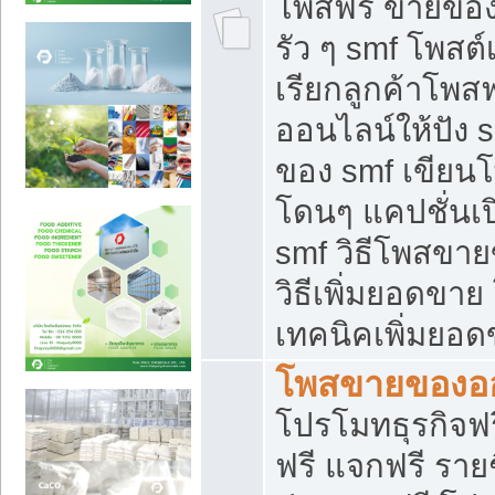
โพสฟรี ขายของใ
รัว ๆ smf โพสต์
เรียกลูกค้าโพส
ออนไลน์ให้ปัง 
ของ smf เขีย
โดนๆ แคปชั่นเป
smf วิธีโพสขา
วิธีเพิ่มยอดขาย
เทคนิคเพิ่มยอ
โพสขายของอ
โปรโมทธุรกิจฟร
ฟรี แจกฟรี รายช