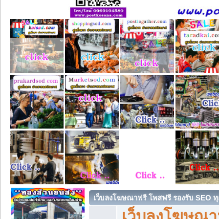
เว็บลงโฆษณาฟรี โพสฟรี รองรับ SEO ทุ
เว็บลงโฆษณา