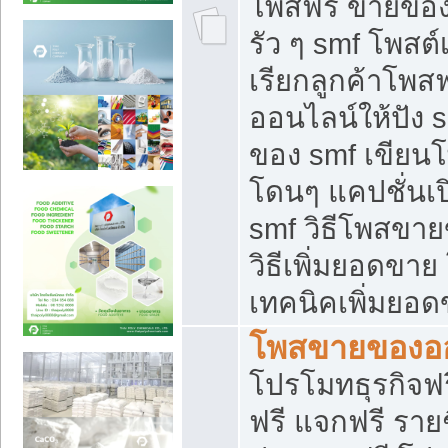
โพสฟรี ขายของใ
รัว ๆ smf โพสต์
เรียกลูกค้าโพส
ออนไลน์ให้ปัง 
ของ smf เขีย
โดนๆ แคปชั่นเป
smf วิธีโพสขา
วิธีเพิ่มยอดขาย
เทคนิคเพิ่มยอ
โพสขายของอ
โปรโมทธุรกิจฟร
ฟรี แจกฟรี รายช