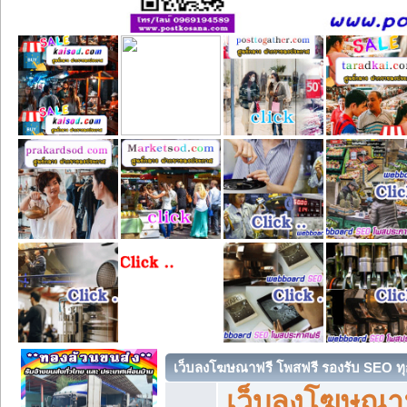
เว็บลงโฆษณาฟรี โพสฟรี รองรับ SEO ทุ
เว็บลงโฆษณา