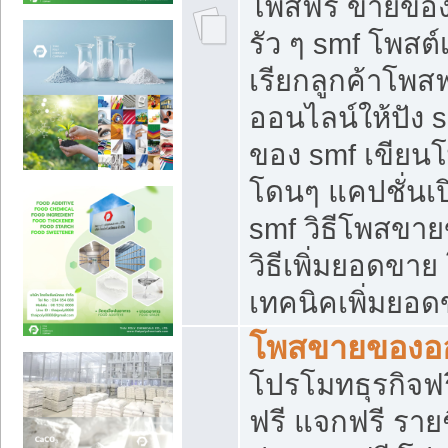
โพสฟรี ขายของใ
รัว ๆ smf โพสต์
เรียกลูกค้าโพส
ออนไลน์ให้ปัง 
ของ smf เขีย
โดนๆ แคปชั่นเป
smf วิธีโพสขา
วิธีเพิ่มยอดขาย
เทคนิคเพิ่มยอ
โพสขายของอ
โปรโมทธุรกิจฟร
ฟรี แจกฟรี รายช