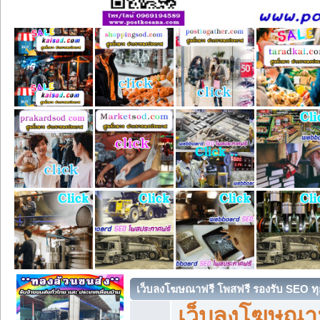
เว็บลงโฆษณาฟรี โพสฟรี รองรับ SEO ทุ
เว็บลงโฆษณา