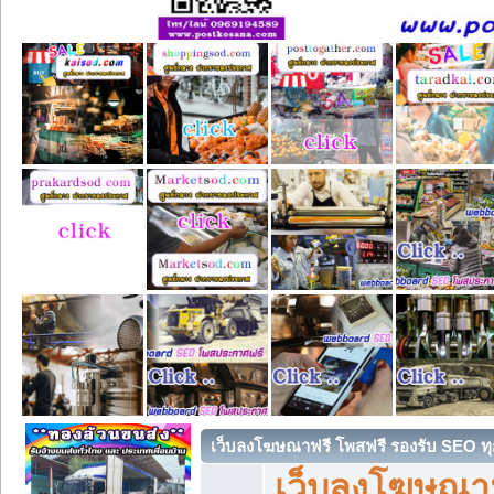
เว็บลงโฆษณาฟรี โพสฟรี รองรับ SEO ทุ
เว็บลงโฆษณา