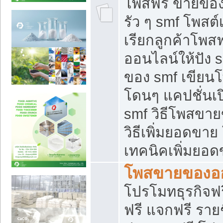
โพสฟรี ขายของใ
รัว ๆ smf โพสต์
เรียกลูกค้าโพส
ออนไลน์ให้ปัง 
ของ smf เขีย
โดนๆ แคปชั่นเป
smf วิธีโพสขา
วิธีเพิ่มยอดขาย
เทคนิคเพิ่มยอ
โพสขายของอ
โปรโมทธุรกิจฟร
ฟรี แจกฟรี รายช