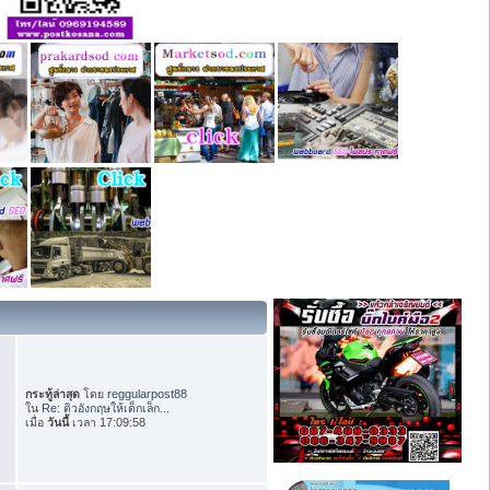
กระทู้ล่าสุด
โดย
reggularpost88
ใน
Re: ติวอังกฤษให้เด็กเล็ก...
เมื่อ
วันนี้
เวลา 17:09:58