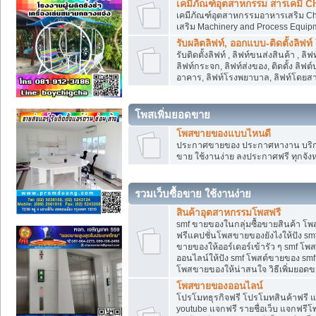
เคมีภัณฑ์อุตสาหกรรม สารเคมี C
เคมีภัณฑ์อุตสาหกรรมอาหารเสริม Che
เสริม Machinery and Process Equip
รับผลิตลิฟท์, ออกแบบ-ติดตั้งลิฟท์
รับติดตั้งลิฟท์ , ลิฟท์ขนส่งสินค้า ,
ลิฟท์กระจก, ลิฟท์ส่งของ, ติดตั้ง ลิฟ
อาคาร, ลิฟท์โรงพยาบาล, ลิฟท์โดยสาร
โพสเพิ่มยอดขาย
โพสขายของแบบไหนดี
ประกาศขายของ ประกาศหางาน บริการ
ขาย ใช้งานง่าย ลงประกาศฟรี ทุกจังห
รวมเว็บซื้อขาย ใช้งานง่าย
สินค้าอุตสาหกรรมโพสฟรี
smf ขายของในกลุ่มซื้อขายสินค้า โ
ฟรีแคปชั่นโพสขายของยังไงให้ปัง smf
ขายของให้ออร์เดอร์เข้ารัว ๆ smf โพส
ออนไลน์ให้ปัง smf โพสต์ขายของ smf
โพสขายของให้น่าสนใจ วิธีเพิ่มยอดข
โพสขายของออนไลน์
โปรโมทธุรกิจฟรี โปรโมทสินค้าฟรี 
youtube แจกฟรี รายชื่อเว็บ แจกฟรีโ