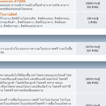
hemicals สารสกัด
15828 กระทู้
micals สารเคมี สารเคมี เครื่องสำอาง สารสกัด อาหาร
252 หัวข้อ
ment/Machinery/Chemical
 โรงงานลิฟท์
 ลิฟท์โรงงาน ลิฟท์บ้านไฮดรอลิค , ลิฟต์ขนของ, ลิฟต์ยกของ,
150 กระทู้
ต์บรรทุกสินค้า , ลิฟท์โดยสาร, ลิฟท์ในอาคาร, ลิฟท์นอก
1 หัวข้อ
, ลิฟท์บรรทุก , ลิฟท์ขนส่งอาหาร
15776 กระทู้
 แนะนำเว็บ ลงประกาศ รวมเว็บประกาศฟรี รวมเว็บซื้อ
507 หัวข้อ
วัด
พสขายของยังไงให้มีคนซื้อ smf โพสขายของแบบไหนดี โพส
 แคปชั่นแม่ค้าออนไลน์ แคปชั่นแม่ค้าออนไลน์ โพสฟรี
29376 กระทู้
ต์เรียกลูกค้า โพสต์เรียกลูกค้าโพสฟรี smf ขายของ
360 หัวข้อ
 เขียนโพสขายของโดนๆ แคปชั่นเปิดร้าน โพสฟรี smf วิธี
าย โพสฟรี smf เทคนิคเพิ่มยอดขาย
แจกฟรี รายชื่อเว็บลงประกาศฟรี โปรโมท Social โปรโมท
พสเว็บบอร์ดsmf เว็บบอร์ดsmfโพสฟรี รายชื่อเว็บบอร์ดขาย
29231 กระทู้