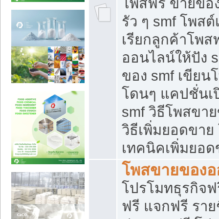
โพสฟรี ขายของใ
รัว ๆ smf โพสต์
เรียกลูกค้าโพส
ออนไลน์ให้ปัง 
ของ smf เขีย
โดนๆ แคปชั่นเป
smf วิธีโพสขา
วิธีเพิ่มยอดขาย
เทคนิคเพิ่มยอ
โพสขายของอ
โปรโมทธุรกิจฟร
ฟรี แจกฟรี รายช