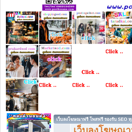
เว็บลงโฆษณาฟรี โพสฟรี รองรับ SEO ทุ
เว็บลงโฆษณา