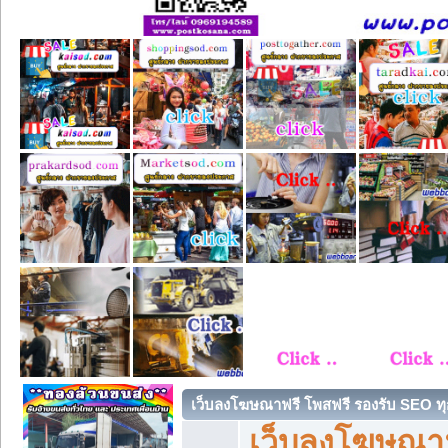
เว็บลงโฆษณาฟรี โพสฟรี รองรับ SEO ทุ
เว็บลงโฆษณา