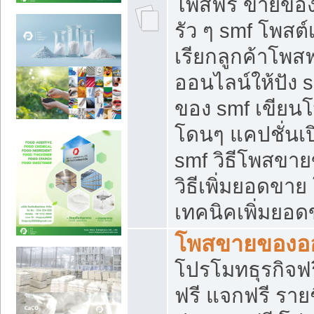
โพสฟรี ขายของใ
รัว ๆ smf โพสต์
เรียกลูกค้าโพส
ออนไลน์ให้ปัง 
ของ smf เขีย
โดนๆ แคปชั่นเป
smf วิธีโพสขา
วิธีเพิ่มยอดขาย
เทคนิคเพิ่มยอ
โพสขายของอ
โปรโมทธุรกิจฟร
ฟรี แจกฟรี รายช