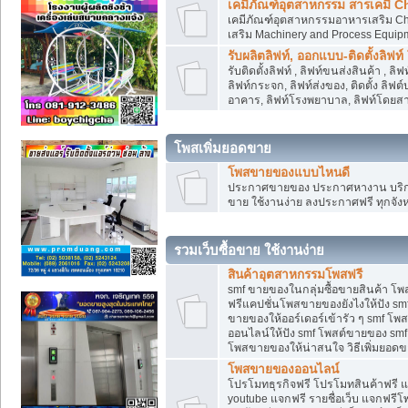
เคมีภัณฑ์อุตสาหกรรม สารเคมี C
เคมีภัณฑ์อุตสาหกรรมอาหารเสริม Che
เสริม Machinery and Process Equip
รับผลิตลิฟท์, ออกแบบ-ติดตั้งลิฟท์
รับติดตั้งลิฟท์ , ลิฟท์ขนส่งสินค้า ,
ลิฟท์กระจก, ลิฟท์ส่งของ, ติดตั้ง ลิฟ
อาคาร, ลิฟท์โรงพยาบาล, ลิฟท์โดยสาร
โพสเพิ่มยอดขาย
โพสขายของแบบไหนดี
ประกาศขายของ ประกาศหางาน บริการ
ขาย ใช้งานง่าย ลงประกาศฟรี ทุกจังห
รวมเว็บซื้อขาย ใช้งานง่าย
สินค้าอุตสาหกรรมโพสฟรี
smf ขายของในกลุ่มซื้อขายสินค้า โ
ฟรีแคปชั่นโพสขายของยังไงให้ปัง smf
ขายของให้ออร์เดอร์เข้ารัว ๆ smf โพส
ออนไลน์ให้ปัง smf โพสต์ขายของ smf
โพสขายของให้น่าสนใจ วิธีเพิ่มยอดข
โพสขายของออนไลน์
โปรโมทธุรกิจฟรี โปรโมทสินค้าฟรี 
youtube แจกฟรี รายชื่อเว็บ แจกฟรีโ