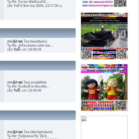
ใน
Re: รับเหมาติดตั้งแอร์บ้...
เมื่อ วันที่ 6 สิงหาคม 2026, 13:17:30 น.
กระทู้ล่าสุด
โดย
banddyes1
ใน
Re: เครื่องเล่นสนามสถานท...
เมื่อ
วันนี้
เวลา 19:00:34
กระทู้ล่าสุด
โดย
social2thai
ใน
Re: รับเติมน้ำยาดับเพลิง...
เมื่อ
วันนี้
เวลา 13:40:40
กระทู้ล่าสุด
โดย
hitechproduct1
ใน
Re: รับตัดคอนกรีต ให้เช่...