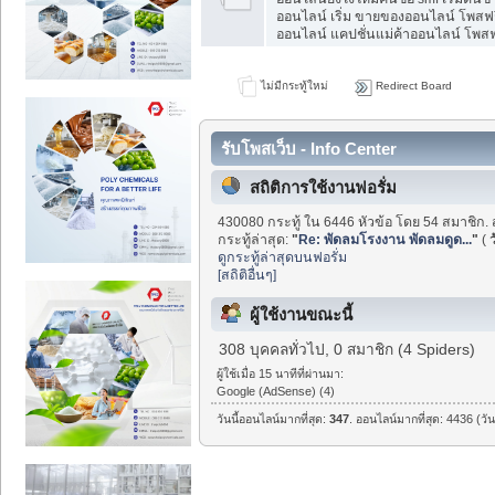
ออนไลน์ เริ่ม ขายของออนไลน์ โพสฟร
ออนไลน์ แคปชั่นแม่ค้าออนไลน์ โพสฟร
ไม่มีกระทู้ใหม่
Redirect Board
รับโพสเว็บ - Info Center
สถิติการใช้งานฟอรั่ม
430080 กระทู้ ใน 6446 หัวข้อ โดย 54 สมาชิก. 
กระทู้ล่าสุด:
"
Re: พัดลมโรงงาน พัดลมดูด...
"
(
ว
ดูกระทู้ล่าสุดบนฟอรั่ม
[สถิติอื่นๆ]
ผู้ใช้งานขณะนี้
308 บุคคลทั่วไป, 0 สมาชิก (4 Spiders)
ผู้ใช้เมื่อ 15 นาทีที่ผ่านมา:
Google (AdSense) (4)
วันนี้ออนไลน์มากที่สุด:
347
. ออนไลน์มากที่สุด: 4436 (วั