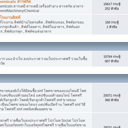
hemicals สารสกัด
15617 กระทู้
micals สารเคมี สารเคมี เครื่องสำอาง สารสกัด อาหาร
252 หัวข้อ
ment/Machinery/Chemical
 โรงงานลิฟท์
 ลิฟท์โรงงาน ลิฟท์บ้านไฮดรอลิค , ลิฟต์ขนของ, ลิฟต์ยกของ,
150 กระทู้
ต์บรรทุกสินค้า , ลิฟท์โดยสาร, ลิฟท์ในอาคาร, ลิฟท์นอก
1 หัวข้อ
, ลิฟท์บรรทุก , ลิฟท์ขนส่งอาหาร
15764 กระทู้
 แนะนำเว็บ ลงประกาศ รวมเว็บประกาศฟรี รวมเว็บซื้อ
507 หัวข้อ
วัด
พสขายของยังไงให้มีคนซื้อ smf โพสขายของแบบไหนดี โพส
 แคปชั่นแม่ค้าออนไลน์ แคปชั่นแม่ค้าออนไลน์ โพสฟรี
29371 กระทู้
ต์เรียกลูกค้า โพสต์เรียกลูกค้าโพสฟรี smf ขายของ
360 หัวข้อ
 เขียนโพสขายของโดนๆ แคปชั่นเปิดร้าน โพสฟรี smf วิธี
าย โพสฟรี smf เทคนิคเพิ่มยอดขาย
แจกฟรี รายชื่อเว็บลงประกาศฟรี โปรโมท Social โปรโมท
พสเว็บบอร์ดsmf เว็บบอร์ดsmfโพสฟรี รายชื่อเว็บบอร์ดขาย
29231 กระทู้