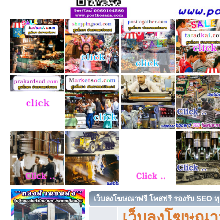
เว็บลงโฆษณาฟรี โพสฟรี รองรับ SEO ทุ
เว็บลงโฆษณา