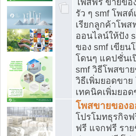
โพสฟรี ขายของใ
รัว ๆ smf โพสต์
เรียกลูกค้าโพส
ออนไลน์ให้ปัง 
ของ smf เขีย
โดนๆ แคปชั่นเป
smf วิธีโพสขา
วิธีเพิ่มยอดขาย
เทคนิคเพิ่มยอ
โพสขายของอ
โปรโมทธุรกิจฟร
ฟรี แจกฟรี รายช