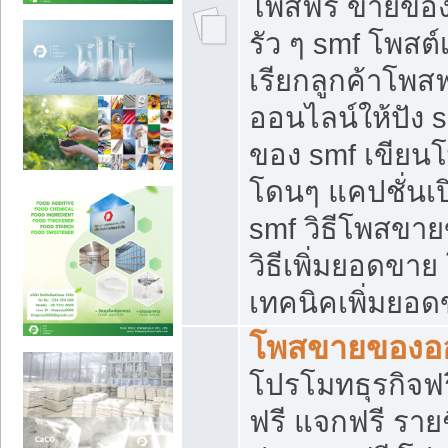
โพสฟรี ขายของใ
รัว ๆ smf โพสต์
เรียกลูกค้าโพส
ออนไลน์ให้ปัง 
ของ smf เขีย
โดนๆ แคปชั่นเป
smf วิธีโพสขา
วิธีเพิ่มยอดขาย
เทคนิคเพิ่มยอ
โพสขายของอ
โปรโมทธุรกิจฟร
ฟรี แจกฟรี รายช