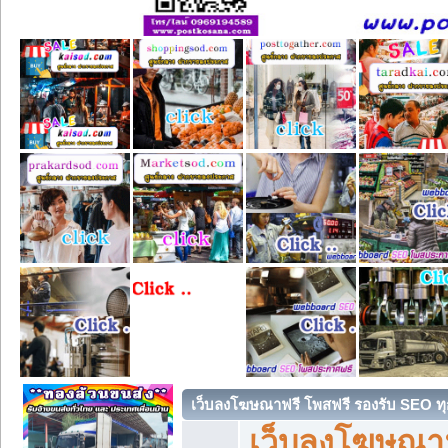
เว็บลงโฆษณาฟรี โพสฟรี รองรับ SEO ทุ
เว็บลงโฆษณา