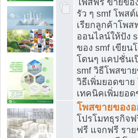
โพสฟรี ขายของใ
รัว ๆ smf โพสต์
เรียกลูกค้าโพส
ออนไลน์ให้ปัง 
ของ smf เขีย
โดนๆ แคปชั่นเป
smf วิธีโพสขา
วิธีเพิ่มยอดขาย
เทคนิคเพิ่มยอ
โพสขายของอ
โปรโมทธุรกิจฟร
ฟรี แจกฟรี รายช