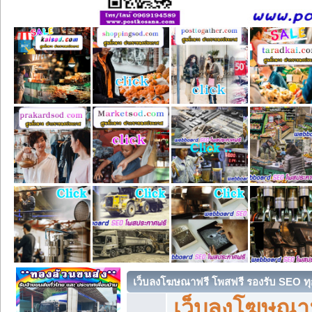
เว็บลงโฆษณาฟรี โพสฟรี รองรับ SEO ทุ
เว็บลงโฆษณา