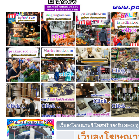
เว็บลงโฆษณาฟรี โพสฟรี รองรับ SEO ทุ
เว็บลงโฆษณา