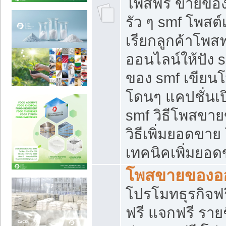
โพสฟรี ขายของใ
รัว ๆ smf โพสต์
เรียกลูกค้าโพส
ออนไลน์ให้ปัง 
ของ smf เขีย
โดนๆ แคปชั่นเป
smf วิธีโพสขา
วิธีเพิ่มยอดขาย
เทคนิคเพิ่มยอ
โพสขายของอ
โปรโมทธุรกิจฟร
ฟรี แจกฟรี รายช