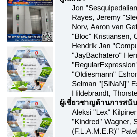
Jon "Sesquipedalian"
Rayes, Jeremy "Sle
Norv, Aaron van Gef
"Bloc" Kristiansen,
Hendrik Jan "Compua
"JayBachatero" Her
"RegularExpression
"Oldiesmann" Eshom,
Selman "[SiNaN]" Es
Hildebrandt, Thorst
ผู้เชี่ยวชาญด้านการสนั
Aleksi "Lex" Kilpine
"Kindred" Wagner, S
(F.L.A.M.E.R)" Patel