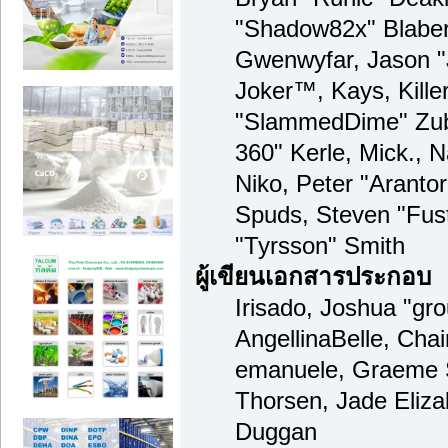
"Shadow82x" Blaber,
Gwenwyfar, Jason "
Joker™, Kays, Kille
"SlammedDime" Zub
360" Kerle, Mick., 
Niko, Peter "Arantor
Spuds, Steven "Fus
"Tyrsson" Smith
ผู้เขียนเอกสารประกอบ
Irisado, Joshua "gr
AngellinaBelle, Chain
emanuele, Graeme 
Thorsen, Jade Eliza
Duggan