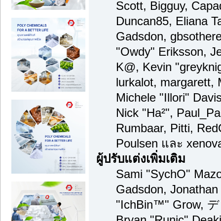
Scott, Bigguy, Capa
Duncan85, Eliana Ta
Gadsdon, gbsothere
"Owdy" Eriksson, Je
K@, Kevin "greyknigh
lurkalot, margarett,
Michele "Illori" Davi
Nick "Ha²", Paul_Pa
Rumbaar, Pitti, Re
Poulsen และ xenov
ผู้ปรับแต่งเพิ่มเติม
Sami "SychO" Mazou
Gadsdon, Jonathan 
"IchBin™" Grow, デ
Bryan "Runic" Deaki