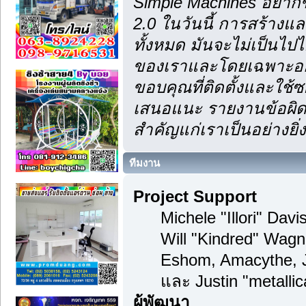
Simple Machines อยากข
2.0 ในวันนี้ การสร้าง
ทั้งหมด มันจะไม่เป็นไปไ
ของเราและโดยเฉพาะอย่า
ขอบคุณที่ติดตั้งและใช้ซ
เสนอแนะ รายงานข้อผิดพ
สำคัญแก่เราเป็นอย่างยิ่ง
ทีมงาน
Project Support
Michele "Illori" Dav
Will "Kindred" Wagn
Eshom, Amacythe, 
และ Justin "metalli
ผู้พัฒนา