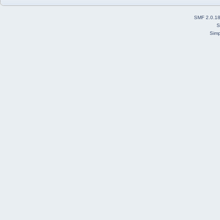
SMF 2.0.1
S
Simp