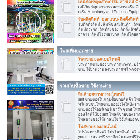
เคมีภัณฑ์อุตสาหกรรม สารเคมี C
เคมีภัณฑ์อุตสาหกรรมอาหารเสริม Che
เสริม Machinery and Process Equip
รับผลิตลิฟท์, ออกแบบ-ติดตั้งลิฟท์
รับติดตั้งลิฟท์ , ลิฟท์ขนส่งสินค้า ,
ลิฟท์กระจก, ลิฟท์ส่งของ, ติดตั้ง ลิฟ
อาคาร, ลิฟท์โรงพยาบาล, ลิฟท์โดยสาร
โพสเพิ่มยอดขาย
โพสขายของแบบไหนดี
ประกาศขายของ ประกาศหางาน บริการ
ขาย ใช้งานง่าย ลงประกาศฟรี ทุกจังห
รวมเว็บซื้อขาย ใช้งานง่าย
สินค้าอุตสาหกรรมโพสฟรี
smf ขายของในกลุ่มซื้อขายสินค้า โ
ฟรีแคปชั่นโพสขายของยังไงให้ปัง smf
ขายของให้ออร์เดอร์เข้ารัว ๆ smf โพส
ออนไลน์ให้ปัง smf โพสต์ขายของ smf
โพสขายของให้น่าสนใจ วิธีเพิ่มยอดข
โพสขายของออนไลน์
โปรโมทธุรกิจฟรี โปรโมทสินค้าฟรี 
youtube แจกฟรี รายชื่อเว็บ แจกฟรีโ