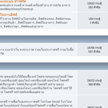
hemicals สารสกัด
15632 กระทู้
micals สารเคมี สารเคมี เครื่องสำอาง สารสกัด อาหาร
252 หัวข้อ
ment/Machinery/Chemical
 โรงงานลิฟท์
 ลิฟท์โรงงาน ลิฟท์บ้านไฮดรอลิค , ลิฟต์ขนของ, ลิฟต์ยกของ,
150 กระทู้
ต์บรรทุกสินค้า , ลิฟท์โดยสาร, ลิฟท์ในอาคาร, ลิฟท์นอก
1 หัวข้อ
, ลิฟท์บรรทุก , ลิฟท์ขนส่งอาหาร
15765 กระทู้
 แนะนำเว็บ ลงประกาศ รวมเว็บประกาศฟรี รวมเว็บซื้อ
507 หัวข้อ
วัด
พสขายของยังไงให้มีคนซื้อ smf โพสขายของแบบไหนดี โพส
 แคปชั่นแม่ค้าออนไลน์ แคปชั่นแม่ค้าออนไลน์ โพสฟรี
29372 กระทู้
ต์เรียกลูกค้า โพสต์เรียกลูกค้าโพสฟรี smf ขายของ
360 หัวข้อ
 เขียนโพสขายของโดนๆ แคปชั่นเปิดร้าน โพสฟรี smf วิธี
าย โพสฟรี smf เทคนิคเพิ่มยอดขาย
แจกฟรี รายชื่อเว็บลงประกาศฟรี โปรโมท Social โปรโมท
พสเว็บบอร์ดsmf เว็บบอร์ดsmfโพสฟรี รายชื่อเว็บบอร์ดขาย
29231 กระทู้