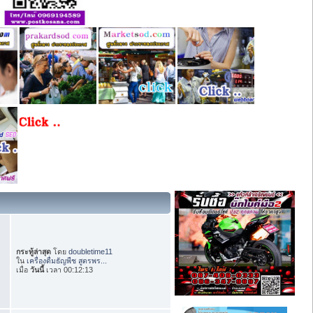
กระทู้ล่าสุด
โดย
doubletime11
ใน
เครื่องดื่มธัญพืช สูตรพร...
เมื่อ
วันนี้
เวลา 00:12:13