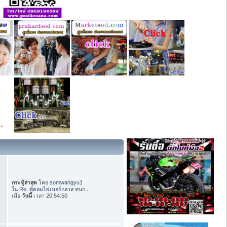
กระทู้ล่าสุด
โดย
somwangyu1
ใน
Re: พัดลมไฟเบอร์กลาส ทนก...
เมื่อ
วันนี้
เวลา 20:54:50