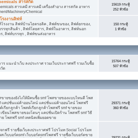
hemicals สารสกัด
15619 กระทู้
micals สารเคมี สารเคมี เครื่องสำอาง สารสกัด อาหาร
252 หัวข้อ
ment/Machinery/Chemical
 โรงงานลิฟท์
 ลิฟท์โรงงาน ลิฟท์บ้านไฮดรอลิค , ลิฟต์ขนของ, ลิฟต์ยกของ,
150 กระทู้
ต์บรรทุกสินค้า , ลิฟท์โดยสาร, ลิฟท์ในอาคาร, ลิฟท์นอก
1 หัวข้อ
, ลิฟท์บรรทุก , ลิฟท์ขนส่งอาหาร
15764 กระทู้
 แนะนำเว็บ ลงประกาศ รวมเว็บประกาศฟรี รวมเว็บซื้อ
507 หัวข้อ
วัด
พสขายของยังไงให้มีคนซื้อ smf โพสขายของแบบไหนดี โพส
 แคปชั่นแม่ค้าออนไลน์ แคปชั่นแม่ค้าออนไลน์ โพสฟรี
29371 กระทู้
ต์เรียกลูกค้า โพสต์เรียกลูกค้าโพสฟรี smf ขายของ
360 หัวข้อ
 เขียนโพสขายของโดนๆ แคปชั่นเปิดร้าน โพสฟรี smf วิธี
าย โพสฟรี smf เทคนิคเพิ่มยอดขาย
แจกฟรี รายชื่อเว็บลงประกาศฟรี โปรโมท Social โปรโมท
พสเว็บบอร์ดsmf เว็บบอร์ดsmfโพสฟรี รายชื่อเว็บบอร์ดขาย
29231 กระทู้