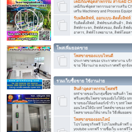
เคมีภัณฑ์อุตสาหกรรม สารเคมี C
เคมีภัณฑ์อุตสาหกรรมอาหารเสริม Che
เสริม Machinery and Process Equip
รับผลิตลิฟท์, ออกแบบ-ติดตั้งลิฟท์
รับติดตั้งลิฟท์ , ลิฟท์ขนส่งสินค้า ,
ลิฟท์กระจก, ลิฟท์ส่งของ, ติดตั้ง ลิฟ
อาคาร, ลิฟท์โรงพยาบาล, ลิฟท์โดยสาร
โพสเพิ่มยอดขาย
โพสขายของแบบไหนดี
ประกาศขายของ ประกาศหางาน บริการ
ขาย ใช้งานง่าย ลงประกาศฟรี ทุกจังห
รวมเว็บซื้อขาย ใช้งานง่าย
สินค้าอุตสาหกรรมโพสฟรี
smf ขายของในกลุ่มซื้อขายสินค้า โ
ฟรีแคปชั่นโพสขายของยังไงให้ปัง smf
ขายของให้ออร์เดอร์เข้ารัว ๆ smf โพส
ออนไลน์ให้ปัง smf โพสต์ขายของ smf
โพสขายของให้น่าสนใจ วิธีเพิ่มยอดข
โพสขายของออนไลน์
โปรโมทธุรกิจฟรี โปรโมทสินค้าฟรี 
youtube แจกฟรี รายชื่อเว็บ แจกฟรีโ