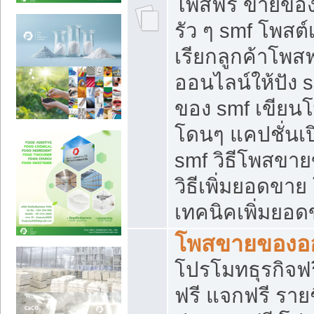
โพสฟรี ขายของใ
รัว ๆ smf โพสต์
เรียกลูกค้าโพส
ออนไลน์ให้ปัง 
ของ smf เขีย
โดนๆ แคปชั่นเป
smf วิธีโพสขา
วิธีเพิ่มยอดขาย
เทคนิคเพิ่มยอ
โพสขายของอ
โปรโมทธุรกิจฟร
ฟรี แจกฟรี รายช