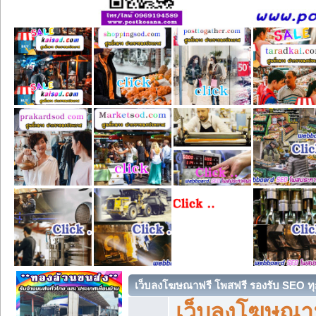
เว็บลงโฆษณาฟรี โพสฟรี รองรับ SEO ทุ
เว็บลงโฆษณา