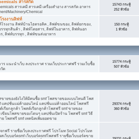
hemicals สารสกัด
15743 กระทู้
micals สารเคมี สารเคมี เครื่องสำอาง สารสกัด อาหาร
252 หัวข้อ
ment/Machinery/Chemical
 โรงงานลิฟท์
 ลิฟท์โรงงาน ลิฟท์บ้านไฮดรอลิค , ลิฟต์ขนของ, ลิฟต์ยกของ,
150 กระทู้
ต์บรรทุกสินค้า , ลิฟท์โดยสาร, ลิฟท์ในอาคาร, ลิฟท์นอก
1 หัวข้อ
, ลิฟท์บรรทุก , ลิฟท์ขนส่งอาหาร
15774 กระทู้
 แนะนำเว็บ ลงประกาศ รวมเว็บประกาศฟรี รวมเว็บซื้อ
507 หัวข้อ
วัด
พสขายของยังไงให้มีคนซื้อ smf โพสขายของแบบไหนดี โพส
 แคปชั่นแม่ค้าออนไลน์ แคปชั่นแม่ค้าออนไลน์ โพสฟรี
29374 กระทู้
ต์เรียกลูกค้า โพสต์เรียกลูกค้าโพสฟรี smf ขายของ
360 หัวข้อ
 เขียนโพสขายของโดนๆ แคปชั่นเปิดร้าน โพสฟรี smf วิธี
าย โพสฟรี smf เทคนิคเพิ่มยอดขาย
แจกฟรี รายชื่อเว็บลงประกาศฟรี โปรโมท Social โปรโมท
พสเว็บบอร์ดsmf เว็บบอร์ดsmfโพสฟรี รายชื่อเว็บบอร์ดขาย
29231 กระทู้