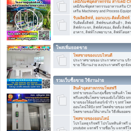
เคมีภัณฑ์อุตสาหกรรม สารเคมี C
เคมีภัณฑ์อุตสาหกรรมอาหารเสริม Che
เสริม Machinery and Process Equip
รับผลิตลิฟท์, ออกแบบ-ติดตั้งลิฟท์
รับติดตั้งลิฟท์ , ลิฟท์ขนส่งสินค้า ,
ลิฟท์กระจก, ลิฟท์ส่งของ, ติดตั้ง ลิฟ
อาคาร, ลิฟท์โรงพยาบาล, ลิฟท์โดยสาร
โพสเพิ่มยอดขาย
โพสขายของแบบไหนดี
ประกาศขายของ ประกาศหางาน บริการ
ขาย ใช้งานง่าย ลงประกาศฟรี ทุกจังห
รวมเว็บซื้อขาย ใช้งานง่าย
สินค้าอุตสาหกรรมโพสฟรี
smf ขายของในกลุ่มซื้อขายสินค้า โ
ฟรีแคปชั่นโพสขายของยังไงให้ปัง smf
ขายของให้ออร์เดอร์เข้ารัว ๆ smf โพส
ออนไลน์ให้ปัง smf โพสต์ขายของ smf
โพสขายของให้น่าสนใจ วิธีเพิ่มยอดข
โพสขายของออนไลน์
โปรโมทธุรกิจฟรี โปรโมทสินค้าฟรี 
youtube แจกฟรี รายชื่อเว็บ แจกฟรีโ