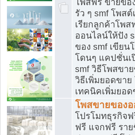
โพสฟรี ขายของใ
รัว ๆ smf โพสต์
เรียกลูกค้าโพส
ออนไลน์ให้ปัง 
ของ smf เขีย
โดนๆ แคปชั่นเป
smf วิธีโพสขา
วิธีเพิ่มยอดขาย
เทคนิคเพิ่มยอ
โพสขายของอ
โปรโมทธุรกิจฟร
ฟรี แจกฟรี รายช