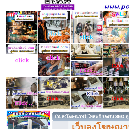
เว็บลงโฆษณาฟรี โพสฟรี รองรับ SEO ทุ
เว็บลงโฆษณา