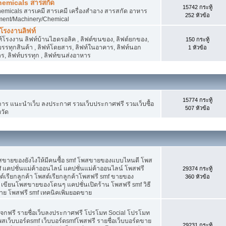
hemicals สารสกัด
15742 กระทู้
micals สารเคมี สารเคมี เครื่องสำอาง สารสกัด อาหาร
252 หัวข้อ
ment/Machinery/Chemical
 โรงงานลิฟท์
 ลิฟท์โรงงาน ลิฟท์บ้านไฮดรอลิค , ลิฟต์ขนของ, ลิฟต์ยกของ,
150 กระทู้
ต์บรรทุกสินค้า , ลิฟท์โดยสาร, ลิฟท์ในอาคาร, ลิฟท์นอก
1 หัวข้อ
, ลิฟท์บรรทุก , ลิฟท์ขนส่งอาหาร
15774 กระทู้
 แนะนำเว็บ ลงประกาศ รวมเว็บประกาศฟรี รวมเว็บซื้อ
507 หัวข้อ
วัด
พสขายของยังไงให้มีคนซื้อ smf โพสขายของแบบไหนดี โพส
 แคปชั่นแม่ค้าออนไลน์ แคปชั่นแม่ค้าออนไลน์ โพสฟรี
29374 กระทู้
ต์เรียกลูกค้า โพสต์เรียกลูกค้าโพสฟรี smf ขายของ
360 หัวข้อ
 เขียนโพสขายของโดนๆ แคปชั่นเปิดร้าน โพสฟรี smf วิธี
าย โพสฟรี smf เทคนิคเพิ่มยอดขาย
แจกฟรี รายชื่อเว็บลงประกาศฟรี โปรโมท Social โปรโมท
พสเว็บบอร์ดsmf เว็บบอร์ดsmfโพสฟรี รายชื่อเว็บบอร์ดขาย
29231 กระทู้