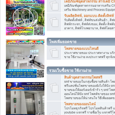
เคมีภัณฑ์อุตสาหกรรม สารเคมี C
เคมีภัณฑ์อุตสาหกรรมอาหารเสริม Che
เสริม Machinery and Process Equip
รับผลิตลิฟท์, ออกแบบ-ติดตั้งลิฟท์
รับติดตั้งลิฟท์ , ลิฟท์ขนส่งสินค้า ,
ลิฟท์กระจก, ลิฟท์ส่งของ, ติดตั้ง ลิฟ
อาคาร, ลิฟท์โรงพยาบาล, ลิฟท์โดยสาร
โพสเพิ่มยอดขาย
โพสขายของแบบไหนดี
ประกาศขายของ ประกาศหางาน บริการ
ขาย ใช้งานง่าย ลงประกาศฟรี ทุกจังห
รวมเว็บซื้อขาย ใช้งานง่าย
สินค้าอุตสาหกรรมโพสฟรี
smf ขายของในกลุ่มซื้อขายสินค้า โ
ฟรีแคปชั่นโพสขายของยังไงให้ปัง smf
ขายของให้ออร์เดอร์เข้ารัว ๆ smf โพส
ออนไลน์ให้ปัง smf โพสต์ขายของ smf
โพสขายของให้น่าสนใจ วิธีเพิ่มยอดข
โพสขายของออนไลน์
โปรโมทธุรกิจฟรี โปรโมทสินค้าฟรี 
youtube แจกฟรี รายชื่อเว็บ แจกฟรีโ