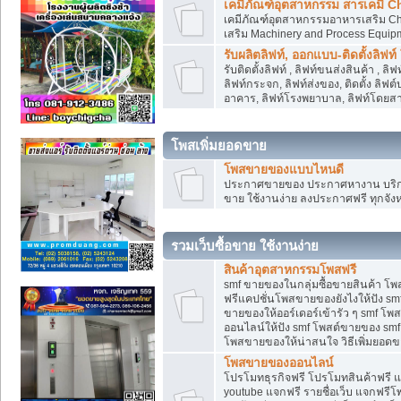
เคมีภัณฑ์อุตสาหกรรม สารเคมี C
เคมีภัณฑ์อุตสาหกรรมอาหารเสริม Che
เสริม Machinery and Process Equip
รับผลิตลิฟท์, ออกแบบ-ติดตั้งลิฟท์
รับติดตั้งลิฟท์ , ลิฟท์ขนส่งสินค้า ,
ลิฟท์กระจก, ลิฟท์ส่งของ, ติดตั้ง ลิฟ
อาคาร, ลิฟท์โรงพยาบาล, ลิฟท์โดยสาร
โพสเพิ่มยอดขาย
โพสขายของแบบไหนดี
ประกาศขายของ ประกาศหางาน บริการ
ขาย ใช้งานง่าย ลงประกาศฟรี ทุกจังห
รวมเว็บซื้อขาย ใช้งานง่าย
สินค้าอุตสาหกรรมโพสฟรี
smf ขายของในกลุ่มซื้อขายสินค้า โ
ฟรีแคปชั่นโพสขายของยังไงให้ปัง smf
ขายของให้ออร์เดอร์เข้ารัว ๆ smf โพส
ออนไลน์ให้ปัง smf โพสต์ขายของ smf
โพสขายของให้น่าสนใจ วิธีเพิ่มยอดข
โพสขายของออนไลน์
โปรโมทธุรกิจฟรี โปรโมทสินค้าฟรี 
youtube แจกฟรี รายชื่อเว็บ แจกฟรีโ