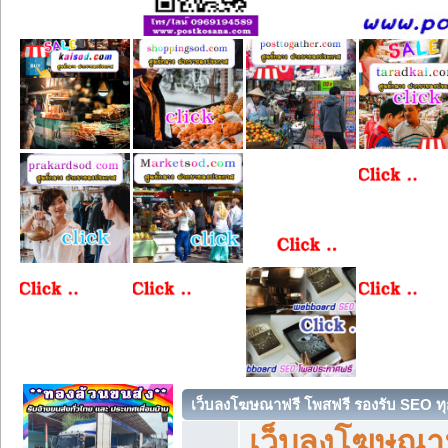
เว็บลงโฆษณาฟรี โพสฟรี รองรับ SEO ทุ
เว็บลงโฆษณา