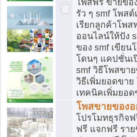
โพสฟรี ขายของใ
รัว ๆ smf โพสต์
เรียกลูกค้าโพส
ออนไลน์ให้ปัง 
ของ smf เขีย
โดนๆ แคปชั่นเป
smf วิธีโพสขา
วิธีเพิ่มยอดขาย
เทคนิคเพิ่มยอ
โพสขายของอ
โปรโมทธุรกิจฟร
ฟรี แจกฟรี รายช