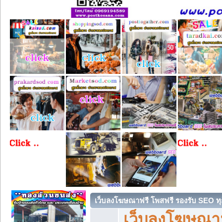
เว็บลงโฆษณาฟรี โพสฟรี รองรับ SEO ทุ
เว็บลงโฆษณา