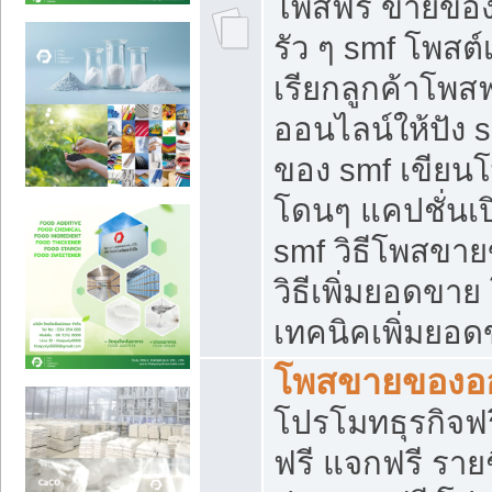
โพสฟรี ขายของใ
รัว ๆ smf โพสต์
เรียกลูกค้าโพส
ออนไลน์ให้ปัง 
ของ smf เขีย
โดนๆ แคปชั่นเป
smf วิธีโพสขา
วิธีเพิ่มยอดขาย
เทคนิคเพิ่มยอ
โพสขายของอ
โปรโมทธุรกิจฟร
ฟรี แจกฟรี รายช