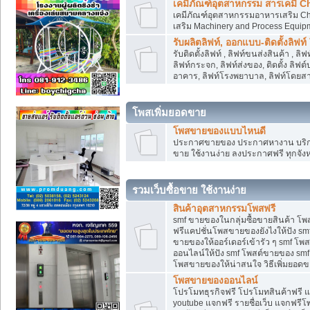
เคมีภัณฑ์อุตสาหกรรม สารเคมี C
เคมีภัณฑ์อุตสาหกรรมอาหารเสริม Che
เสริม Machinery and Process Equip
รับผลิตลิฟท์, ออกแบบ-ติดตั้งลิฟท์
รับติดตั้งลิฟท์ , ลิฟท์ขนส่งสินค้า ,
ลิฟท์กระจก, ลิฟท์ส่งของ, ติดตั้ง ลิฟ
อาคาร, ลิฟท์โรงพยาบาล, ลิฟท์โดยสาร
โพสเพิ่มยอดขาย
โพสขายของแบบไหนดี
ประกาศขายของ ประกาศหางาน บริการ
ขาย ใช้งานง่าย ลงประกาศฟรี ทุกจังห
รวมเว็บซื้อขาย ใช้งานง่าย
สินค้าอุตสาหกรรมโพสฟรี
smf ขายของในกลุ่มซื้อขายสินค้า โ
ฟรีแคปชั่นโพสขายของยังไงให้ปัง smf
ขายของให้ออร์เดอร์เข้ารัว ๆ smf โพส
ออนไลน์ให้ปัง smf โพสต์ขายของ smf
โพสขายของให้น่าสนใจ วิธีเพิ่มยอดข
โพสขายของออนไลน์
โปรโมทธุรกิจฟรี โปรโมทสินค้าฟรี 
youtube แจกฟรี รายชื่อเว็บ แจกฟรีโ