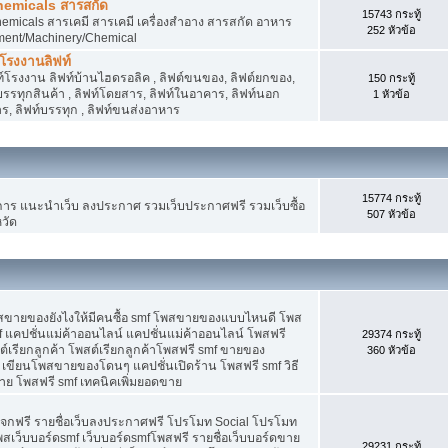
hemicals สารสกัด
15743 กระทู้
micals สารเคมี สารเคมี เครื่องสำอาง สารสกัด อาหาร
252 หัวข้อ
ment/Machinery/Chemical
 โรงงานลิฟท์
 ลิฟท์โรงงาน ลิฟท์บ้านไฮดรอลิค , ลิฟต์ขนของ, ลิฟต์ยกของ,
150 กระทู้
ต์บรรทุกสินค้า , ลิฟท์โดยสาร, ลิฟท์ในอาคาร, ลิฟท์นอก
1 หัวข้อ
, ลิฟท์บรรทุก , ลิฟท์ขนส่งอาหาร
15774 กระทู้
 แนะนำเว็บ ลงประกาศ รวมเว็บประกาศฟรี รวมเว็บซื้อ
507 หัวข้อ
วัด
พสขายของยังไงให้มีคนซื้อ smf โพสขายของแบบไหนดี โพส
 แคปชั่นแม่ค้าออนไลน์ แคปชั่นแม่ค้าออนไลน์ โพสฟรี
29374 กระทู้
ต์เรียกลูกค้า โพสต์เรียกลูกค้าโพสฟรี smf ขายของ
360 หัวข้อ
 เขียนโพสขายของโดนๆ แคปชั่นเปิดร้าน โพสฟรี smf วิธี
าย โพสฟรี smf เทคนิคเพิ่มยอดขาย
แจกฟรี รายชื่อเว็บลงประกาศฟรี โปรโมท Social โปรโมท
พสเว็บบอร์ดsmf เว็บบอร์ดsmfโพสฟรี รายชื่อเว็บบอร์ดขาย
29231 กระทู้