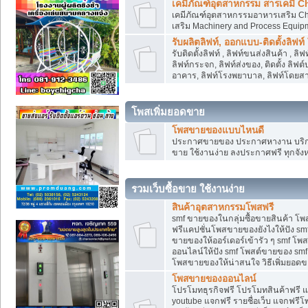
เคมีภัณฑ์อุตสาหกรรม สารเคมี C
เคมีภัณฑ์อุตสาหกรรมอาหารเสริม Che
เสริม Machinery and Process Equip
รับผลิตลิฟท์, ออกแบบ-ติดตั้งลิฟท์
รับติดตั้งลิฟท์ , ลิฟท์ขนส่งสินค้า ,
ลิฟท์กระจก, ลิฟท์ส่งของ, ติดตั้ง ลิฟ
อาคาร, ลิฟท์โรงพยาบาล, ลิฟท์โดยสาร
โพสเพิ่มยอดขาย
โพสขายของแบบไหนดี
ประกาศขายของ ประกาศหางาน บริการ
ขาย ใช้งานง่าย ลงประกาศฟรี ทุกจังห
รวมเว็บซื้อขาย ใช้งานง่าย
สินค้าอุตสาหกรรมโพสฟรี
smf ขายของในกลุ่มซื้อขายสินค้า โ
ฟรีแคปชั่นโพสขายของยังไงให้ปัง smf
ขายของให้ออร์เดอร์เข้ารัว ๆ smf โพส
ออนไลน์ให้ปัง smf โพสต์ขายของ smf
โพสขายของให้น่าสนใจ วิธีเพิ่มยอดข
โพสขายของออนไลน์
โปรโมทธุรกิจฟรี โปรโมทสินค้าฟรี 
youtube แจกฟรี รายชื่อเว็บ แจกฟรีโ