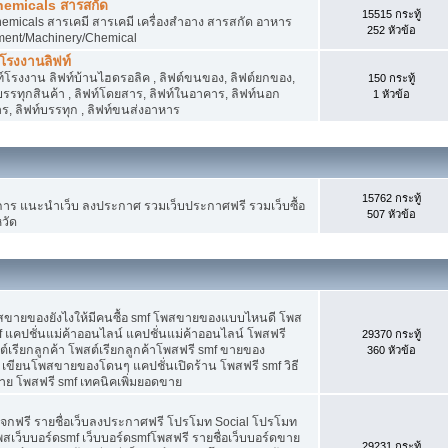
hemicals สารสกัด
15515 กระทู้
micals สารเคมี สารเคมี เครื่องสำอาง สารสกัด อาหาร
252 หัวข้อ
ment/Machinery/Chemical
 โรงงานลิฟท์
 ลิฟท์โรงงาน ลิฟท์บ้านไฮดรอลิค , ลิฟต์ขนของ, ลิฟต์ยกของ,
150 กระทู้
ต์บรรทุกสินค้า , ลิฟท์โดยสาร, ลิฟท์ในอาคาร, ลิฟท์นอก
1 หัวข้อ
, ลิฟท์บรรทุก , ลิฟท์ขนส่งอาหาร
15762 กระทู้
 แนะนำเว็บ ลงประกาศ รวมเว็บประกาศฟรี รวมเว็บซื้อ
507 หัวข้อ
วัด
พสขายของยังไงให้มีคนซื้อ smf โพสขายของแบบไหนดี โพส
 แคปชั่นแม่ค้าออนไลน์ แคปชั่นแม่ค้าออนไลน์ โพสฟรี
29370 กระทู้
ต์เรียกลูกค้า โพสต์เรียกลูกค้าโพสฟรี smf ขายของ
360 หัวข้อ
 เขียนโพสขายของโดนๆ แคปชั่นเปิดร้าน โพสฟรี smf วิธี
าย โพสฟรี smf เทคนิคเพิ่มยอดขาย
แจกฟรี รายชื่อเว็บลงประกาศฟรี โปรโมท Social โปรโมท
พสเว็บบอร์ดsmf เว็บบอร์ดsmfโพสฟรี รายชื่อเว็บบอร์ดขาย
29231 กระทู้