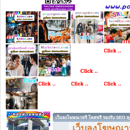
เว็บลงโฆษณาฟรี โพสฟรี รองรับ SEO ทุ
เว็บลงโฆษณา