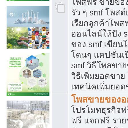
โพสฟรี ขายของใ
รัว ๆ smf โพสต์
เรียกลูกค้าโพส
ออนไลน์ให้ปัง 
ของ smf เขีย
โดนๆ แคปชั่นเป
smf วิธีโพสขา
วิธีเพิ่มยอดขาย
เทคนิคเพิ่มยอ
โพสขายของอ
โปรโมทธุรกิจฟร
ฟรี แจกฟรี รายช