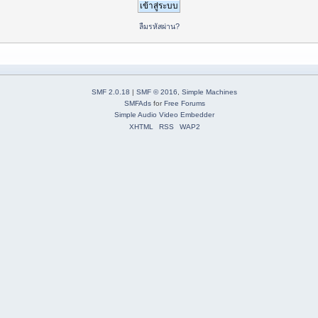
ลืมรหัสผ่าน?
SMF 2.0.18
|
SMF © 2016
,
Simple Machines
SMFAds
for
Free Forums
Simple Audio Video Embedder
XHTML
RSS
WAP2