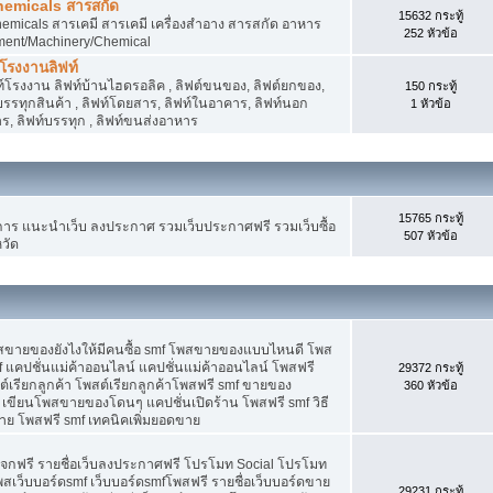
hemicals สารสกัด
15632 กระทู้
micals สารเคมี สารเคมี เครื่องสำอาง สารสกัด อาหาร
252 หัวข้อ
ment/Machinery/Chemical
 โรงงานลิฟท์
 ลิฟท์โรงงาน ลิฟท์บ้านไฮดรอลิค , ลิฟต์ขนของ, ลิฟต์ยกของ,
150 กระทู้
ต์บรรทุกสินค้า , ลิฟท์โดยสาร, ลิฟท์ในอาคาร, ลิฟท์นอก
1 หัวข้อ
, ลิฟท์บรรทุก , ลิฟท์ขนส่งอาหาร
15765 กระทู้
 แนะนำเว็บ ลงประกาศ รวมเว็บประกาศฟรี รวมเว็บซื้อ
507 หัวข้อ
วัด
พสขายของยังไงให้มีคนซื้อ smf โพสขายของแบบไหนดี โพส
 แคปชั่นแม่ค้าออนไลน์ แคปชั่นแม่ค้าออนไลน์ โพสฟรี
29372 กระทู้
ต์เรียกลูกค้า โพสต์เรียกลูกค้าโพสฟรี smf ขายของ
360 หัวข้อ
 เขียนโพสขายของโดนๆ แคปชั่นเปิดร้าน โพสฟรี smf วิธี
าย โพสฟรี smf เทคนิคเพิ่มยอดขาย
แจกฟรี รายชื่อเว็บลงประกาศฟรี โปรโมท Social โปรโมท
พสเว็บบอร์ดsmf เว็บบอร์ดsmfโพสฟรี รายชื่อเว็บบอร์ดขาย
29231 กระทู้