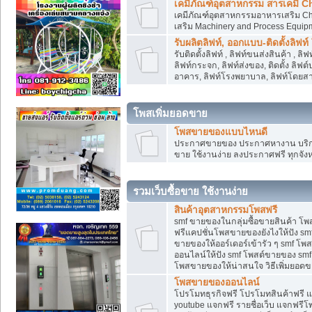
เคมีภัณฑ์อุตสาหกรรม สารเคมี C
เคมีภัณฑ์อุตสาหกรรมอาหารเสริม Che
เสริม Machinery and Process Equip
รับผลิตลิฟท์, ออกแบบ-ติดตั้งลิฟท์
รับติดตั้งลิฟท์ , ลิฟท์ขนส่งสินค้า ,
ลิฟท์กระจก, ลิฟท์ส่งของ, ติดตั้ง ลิฟ
อาคาร, ลิฟท์โรงพยาบาล, ลิฟท์โดยสาร
โพสเพิ่มยอดขาย
โพสขายของแบบไหนดี
ประกาศขายของ ประกาศหางาน บริการ
ขาย ใช้งานง่าย ลงประกาศฟรี ทุกจังห
รวมเว็บซื้อขาย ใช้งานง่าย
สินค้าอุตสาหกรรมโพสฟรี
smf ขายของในกลุ่มซื้อขายสินค้า โ
ฟรีแคปชั่นโพสขายของยังไงให้ปัง smf
ขายของให้ออร์เดอร์เข้ารัว ๆ smf โพส
ออนไลน์ให้ปัง smf โพสต์ขายของ smf
โพสขายของให้น่าสนใจ วิธีเพิ่มยอดข
โพสขายของออนไลน์
โปรโมทธุรกิจฟรี โปรโมทสินค้าฟรี 
youtube แจกฟรี รายชื่อเว็บ แจกฟรีโ