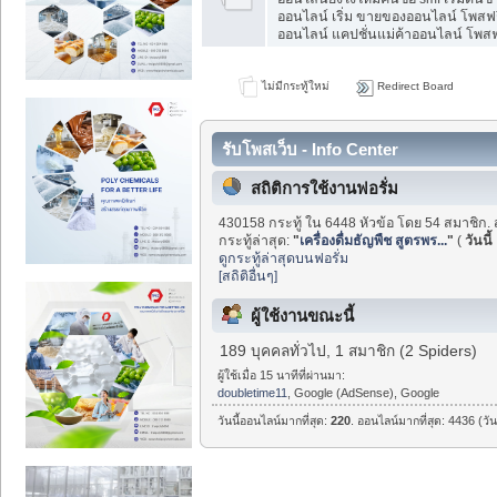
ออนไลน์ เริ่ม ขายของออนไลน์ โพสฟร
ออนไลน์ แคปชั่นแม่ค้าออนไลน์ โพสฟร
ไม่มีกระทู้ใหม่
Redirect Board
รับโพสเว็บ - Info Center
สถิติการใช้งานฟอรั่ม
430158 กระทู้ ใน 6448 หัวข้อ โดย 54 สมาชิก. 
กระทู้ล่าสุด:
"
เครื่องดื่มธัญพืช สูตรพร...
"
(
วันนี้
ดูกระทู้ล่าสุดบนฟอรั่ม
[สถิติอื่นๆ]
ผู้ใช้งานขณะนี้
189 บุคคลทั่วไป, 1 สมาชิก (2 Spiders)
ผู้ใช้เมื่อ 15 นาทีที่ผ่านมา:
doubletime11
, Google (AdSense), Google
วันนี้ออนไลน์มากที่สุด:
220
. ออนไลน์มากที่สุด: 4436 (วั