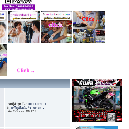
กระทู้ล่าสุด
โดย
doubletime11
ใน
เครื่องดื่มธัญพืช สูตรพร...
เมื่อ
วันนี้
เวลา 00:12:13