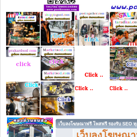
เว็บลงโฆษณาฟรี โพสฟรี รองรับ SEO ทุ
เว็บลงโฆษณา