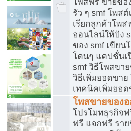
โพสฟรี ขายของใ
รัว ๆ smf โพสต์
เรียกลูกค้าโพส
ออนไลน์ให้ปัง 
ของ smf เขีย
โดนๆ แคปชั่นเป
smf วิธีโพสขา
วิธีเพิ่มยอดขาย
เทคนิคเพิ่มยอ
โพสขายของอ
โปรโมทธุรกิจฟร
ฟรี แจกฟรี รายช