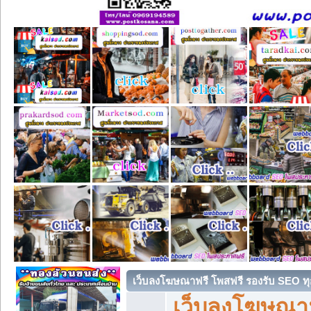
เว็บลงโฆษณาฟรี โพสฟรี รองรับ SEO ทุ
เว็บลงโฆษณา