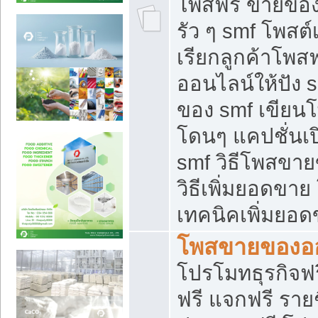
โพสฟรี ขายของใ
รัว ๆ smf โพสต์
เรียกลูกค้าโพส
ออนไลน์ให้ปัง 
ของ smf เขีย
โดนๆ แคปชั่นเป
smf วิธีโพสขา
วิธีเพิ่มยอดขาย
เทคนิคเพิ่มยอ
โพสขายของอ
โปรโมทธุรกิจฟร
ฟรี แจกฟรี รายช