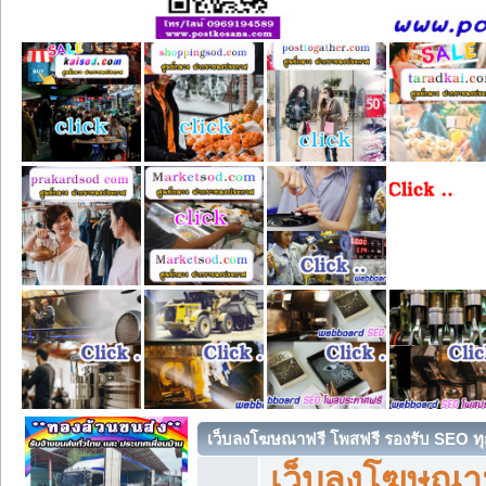
เว็บลงโฆษณาฟรี โพสฟรี รองรับ SEO ทุ
เว็บลงโฆษณา